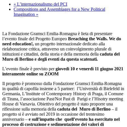
«
L’internazionalismo del PCI
Compositions and Assemblages for a New Political
Imagination
»
La Fondazione Gramsci Emilia-Romagna è lieta di presentare
l’e
vento finale del Progetto Europeo
Breaching the Walls. We do
need education!,
un progetto internazionale dedicato alla
rielaborazione critica, attraverso un coinvolgimento plurale di
istituzioni e cittadini, della storia e della memoria della
caduta del
Muro di Berlino e degli eventi da questa scatenati.
L’evento finale è previsto per
giovedì 10 e venerdì 11 giugno 2021
interamente online su ZOOM
Il progetto è promosso dalla Fondazione Gramsci Emilia‐Romagna
in qualità di capofila insieme a 5 partner: l’Università di Bielefeld in
Germania, L’Institute of Contemporary History di Praga, il Comune
di Tirana, l’associazione Past/Not Past di Parigi e l’Hisotry meeting
House di Varsavia. Obiettivo del progetto è stato proporre una
riflessione sulla memoria della
caduta del Muro di Berlino
– il
progetto si è avviato nel 2019 in occasione del trentesimo
anniversario –
e sull’impatto che quell’evento ha esercitato nel
processo di costruzione e sedimentazione dei valori di