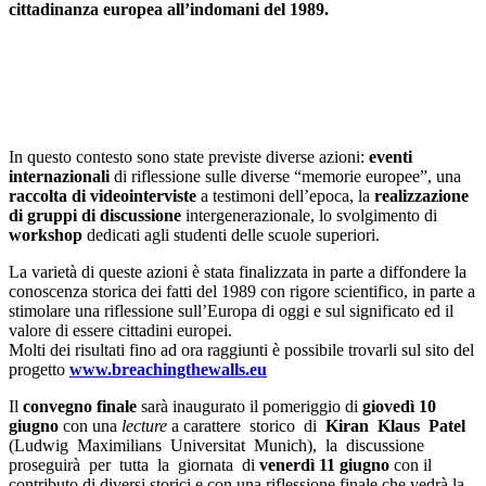
cittadinanza europea all’indomani del 1989.
In questo contesto sono state previste diverse azioni:
eventi
internazionali
di riflessione sulle diverse “memorie europee”, una
raccolta di videointerviste
a testimoni dell’epoca, la
realizzazione
di gruppi di discussione
intergenerazionale, lo svolgimento di
workshop
dedicati agli studenti delle scuole superiori.
La varietà di queste azioni è stata finalizzata in parte a diffondere la
conoscenza storica dei fatti del 1989 con rigore scientifico, in parte a
stimolare una riflessione sull’Europa di oggi e sul significato ed il
valore di essere cittadini europei.
Molti dei risultati fino ad ora raggiunti è possibile trovarli sul sito del
progetto
www.breachingthewalls.eu
Il
convegno finale
sarà inaugurato il pomeriggio di
giovedì 10
giugno
con una
lecture
a carattere storico di
Kiran Klaus Patel
(Ludwig Maximilians Universitat Munich), la discussione
proseguirà per tutta la giornata di
venerdì 11 giugno
con il
contributo di diversi storici e con una riflessione finale che vedrà la