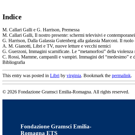
Indice
M. Callari Galli e G. Harrison, Premessa
M. Callari Galli, Il nostro presente: schermi televisivi e contemporanei
G. Harrison, Dalla Galassia Gutenberg alla galassia Marconi. Il ruolo
A. M. Gianotti, Libri e TV, nuove letture e vecchi nemici
G. Guerzoni, Immagini scarnificate. Le “metamorfosi” della violenza
C. Rossi, Mamme, campanili e vampiri. Immagini del “medesimo” e del
Bibliografia
This entry was posted in
Libri
by
virginia
. Bookmark the
permalink
.
© 2026 Fondazione Gramsci Emilia-Romagna. All rights reserved.
Fondazione Gramsci Emilia-
Romagna ETS