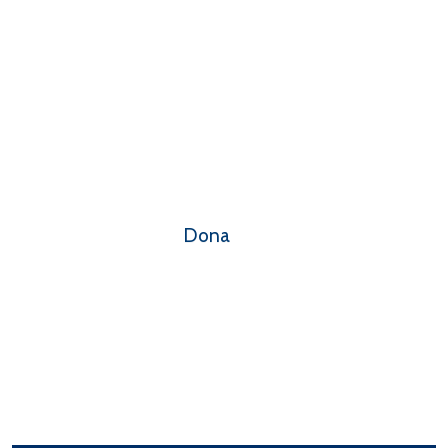
SOSTIENI LA
FONDAZIONE
Contribuisci alle nostre attività con una donazione libera
o con il 5x1000 in dichiarazione dei redditi.
Dona