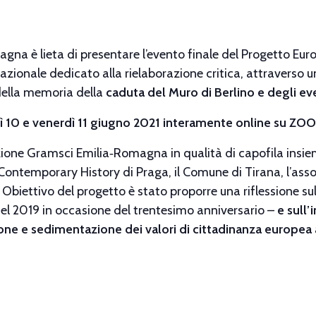
na è lieta di presentare l’e
vento finale del Progetto Eu
azionale dedicato alla rielaborazione critica, attraverso 
e della memoria della
caduta del Muro di Berlino e degli ev
ì 10 e venerdì 11 giugno 2021 interamente online su ZO
ione Gramsci Emilia‐Romagna in qualità di capofila insieme
f Contemporary History di Praga, il Comune di Tirana, l’ass
 Obiettivo del progetto è stato proporre una riflessione s
 nel 2019 in occasione del trentesimo anniversario –
e sull
ione e sedimentazione dei valori di cittadinanza europea