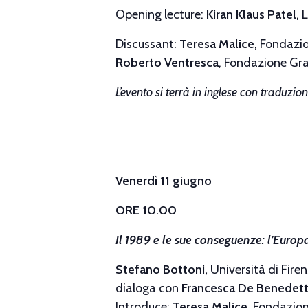
Opening lecture:
Kiran Klaus Patel
, 
Discussant:
Teresa Malice
, Fondaz
Roberto Ventresca
, Fondazione G
L’evento si terrà in inglese con traduzi
Venerdì 11 giugno
ORE 10.00
Il 1989 e le sue conseguenze: l’Europ
Stefano Bottoni,
Università di Fire
dialoga con
Francesca De Benedett
Introduce:
Teresa Malice
, Fondazio