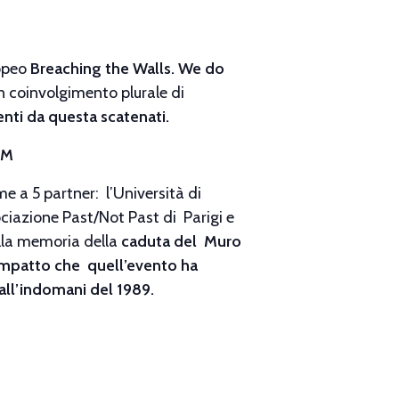
ropeo
Breaching the Walls. We do
un coinvolgimento plurale di
enti da questa scatenati.
OM
 a 5 partner: l’Università di
ociazione Past/Not Past di Parigi e
ulla memoria della
caduta del Muro
’impatto che quell’evento ha
 all’indomani del 1989.