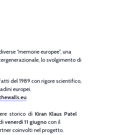
e diverse “memorie europee”, una
tergenerazionale, lo svolgimento di
atti del 1989 con rigore scientifico,
tadini europei.
hewalls.eu
ere storico di
Kiran Klaus Patel
di
venerdì 11 giugno
con il
artner coinvolti nel progetto.