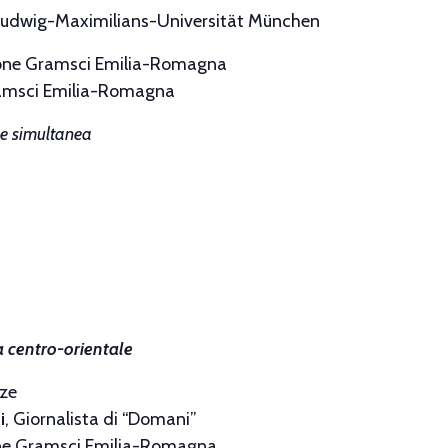
Ludwig-Maximilians-Universität München
ione Gramsci Emilia-Romagna
ramsci Emilia-Romagna
one simultanea
a centro-orientale
nze
i
, Giornalista di “Domani”
ne Gramsci Emilia-Romagna