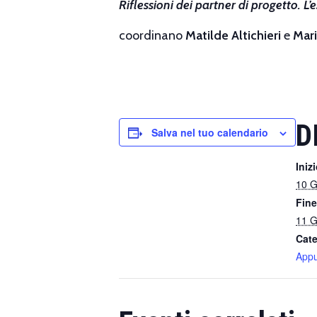
Riflessioni dei partner di progetto. L
coordinano
Matilde Altichieri
e
Mari
D
Salva nel tuo calendario
Inizi
10 G
Fine
11 G
Cate
Appu