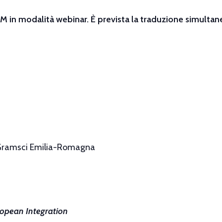
OOM
in modalità webinar. È prevista la traduzione simulta
e Gramsci Emilia-Romagna
ropean Integration