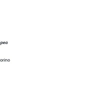
ropea
orino