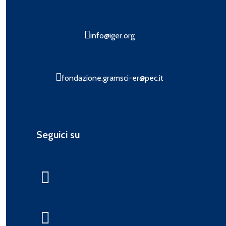
info@iger.org
fondazione.gramsci-er@pec.it
Seguici su