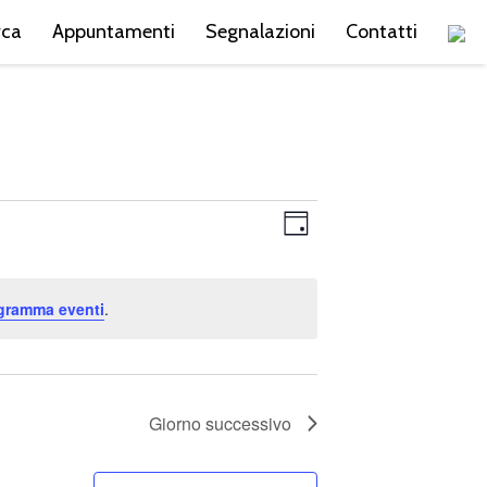
rca
Appuntamenti
Segnalazioni
Contatti
Viste
Evento
Giorno
Viste
Navigazion
Navigazione
ogramma eventi
.
Giorno successivo