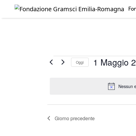
Fo
Skip to main content
Eventi
1 Maggio 
Oggi
Seleziona
for
la
data.
Nessun e
1
Maggio
2026
Giorno precedente