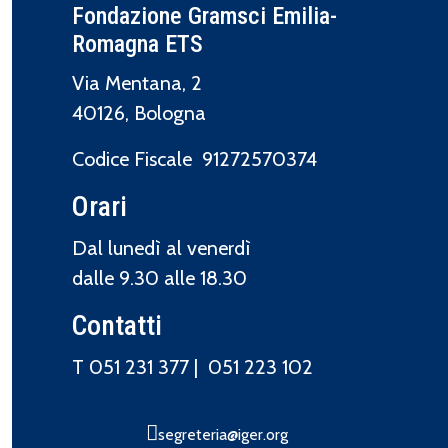
Fondazione Gramsci Emilia-
Romagna ETS
Via Mentana, 2
40126, Bologna
Codice Fiscale 91272570374
Orari
Dal lunedì al venerdì
dalle 9.30 alle 18.30
Contatti
T 051 231 377 |
051 223 102
segreteria@iger.org