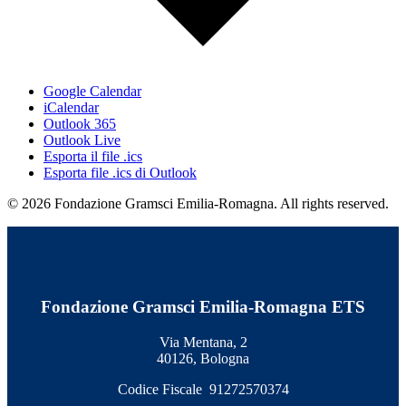
Google Calendar
iCalendar
Outlook 365
Outlook Live
Esporta il file .ics
Esporta file .ics di Outlook
© 2026 Fondazione Gramsci Emilia-Romagna. All rights reserved.
Fondazione Gramsci Emilia-Romagna ETS
Via Mentana, 2
40126, Bologna
Codice Fiscale 91272570374