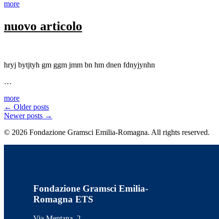
more
nuovo articolo
hryj bytjtyh gm ggm jmm bn hm dnen fdnyjynhn
…
more
←
Older posts
Newer posts
→
© 2026 Fondazione Gramsci Emilia-Romagna. All rights reserved.
Fondazione Gramsci Emilia-
Romagna ETS
Via Mentana, 2