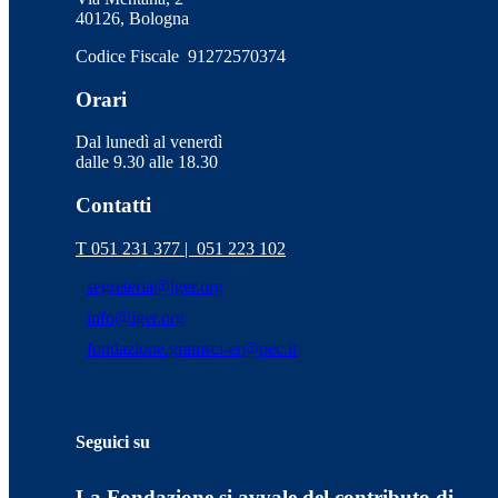
40126, Bologna
Codice Fiscale 91272570374
Orari
Dal lunedì al venerdì
dalle 9.30 alle 18.30
Contatti
T 051 231 377 |
051 223 102
segreteria@iger.org
info@iger.org
fondazione.gramsci-er@pec.it
Seguici su
La Fondazione si avvale del contributo di