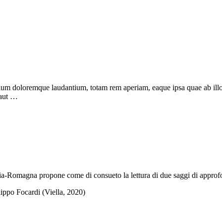
tium doloremque laudantium, totam rem aperiam, eaque ipsa quae ab illo in
 aut …
a-Romagna propone come di consueto la lettura di due saggi di approfo
lippo Focardi (Viella, 2020)