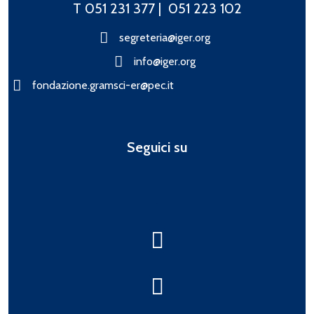
T 051 231 377 |
051 223 102
segreteria@iger.org
info@iger.org
fondazione.gramsci-er@pec.it
Seguici su