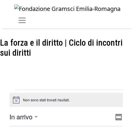
Skip to main content
La forza e il diritto | Ciclo di incontri
sui diritti
Eventi
Non sono stati trovati risultati.
Notice
In arrivo
Viste
Even
Somma
Vist
Navig
Select
date.