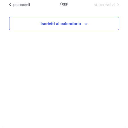
Navi
Eventi
Oggi
successivi
Eventi
precedenti
Iscriviti al calendario