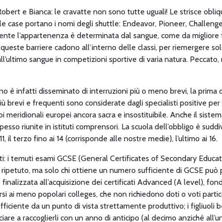
Robert e Bianca: le cravatte non sono tutte uguali! Le strisce obl
e case portano i nomi degli shuttle: Endeavor, Pioneer, Challenge
amente l’appartenenza è determinata dal sangue, come da migliore t
tuna queste barriere cadono all’interno delle classi, per riemergere so
o all’ultimo sangue in competizioni sportive di varia natura. Pecca
 è infatti disseminato di interruzioni più o meno brevi, la prima d
iù brevi e frequenti sono considerate dagli specialisti positive pe
noi meridionali europei ancora sacra e insostituibile. Anche il sist
esso riunite in istituti comprensori. La scuola dell’obbligo è suddi
 11, il terzo fino ai 14 (corrisponde alle nostre medie), l’ultimo ai 16.
enti: i temuti esami GCSE (General Certificates of Secondary Educat
 ripetuto, ma solo chi ottiene un numero sufficiente di GCSE può p
 finalizzata all’acquisizione dei certificati Advanced (A level), fon
versi ai meno popolari colleges, che non richiedono doti o voti parti
fficiente da un punto di vista strettamente produttivo; i figliuoli
iare a raccoglierli con un anno di anticipo (al decimo anziché all’