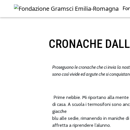
Fo
Skip to main content
CRONACHE DALLA
Proseguono le cronache che ci invia la nost
sono così vivide ed argute che si conquista
Prime nebbie. Mi riportano alla mente il
di casa. A scuola i termosifoni sono a
giacche
blu alle sedie, rimanendo in maniche di
affretta a riprendere l’alunno.