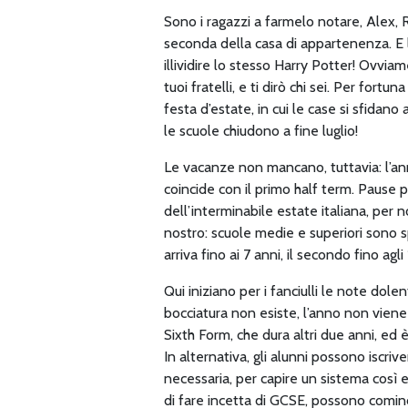
Sono i ragazzi a farmelo notare, Alex, 
seconda della casa di appartenenza. E l
illividire lo stesso Harry Potter! Ovvi
tuoi fratelli, e ti dirò chi sei. Per for
festa d’estate, in cui le case si sfidan
le scuole chiudono a fine luglio!
Le vacanze non mancano, tuttavia: l’anno
coincide con il primo half term. Pause p
dell’interminabile estate italiana, per 
nostro: scuole medie e superiori sono sp
arriva fino ai 7 anni, il secondo fino agli
Qui iniziano per i fanciulli le note dol
bocciatura non esiste, l’anno non viene
Sixth Form, che dura altri due anni, ed è
In alternativa, gli alunni possono iscri
necessaria, per capire un sistema così e
di fare incetta di GCSE, possono cominc