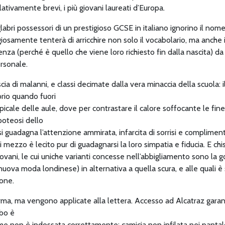
relativamente brevi, i più giovani laureati d’Europa.
bri possessori di un prestigioso GCSE in italiano ignorino il nome 
ggiosamente tenterà di arricchire non solo il vocabolario, ma anche 
cienza (perché è quello che viene loro richiesto fin dalla nascita) d
ersonale.
scia di malanni, e classi decimate dalla vera minaccia della scuola: 
prio quando fuori
 tropicale delle aule, dove per contrastare il calore soffocante le
Apoteosi dello
si guadagna l’attenzione ammirata, infarcita di sorrisi e complimenti
ezzo è lecito pur di guadagnarsi la loro simpatia e fiducia. E chi
iovani, le cui uniche varianti concesse nell’abbigliamento sono la 
ova moda londinese) in alternativa a quella scura, e alle quali 
ione.
rma, ma vengono applicate alla lettera. Accesso ad Alcatraz garan
obo è
forme non è indossata correttamente: camicia non infilata nei panta