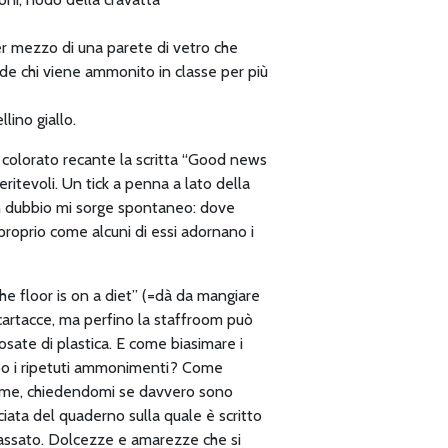
r mezzo di una parete di vetro che
de chi viene ammonito in classe per più
lino giallo.
o colorato recante la scritta “Good news
eritevoli. Un tick a penna a lato della
Un dubbio mi sorge spontaneo: dove
 proprio come alcuni di essi adornano i
he floor is on a diet” (=dà da mangiare
i cartacce, ma perfino la staffroom può
posate di plastica. E come biasimare i
dopo i ripetuti ammonimenti? Come
con me, chiedendomi se davvero sono
ciata del quaderno sulla quale è scritto
 passato. Dolcezze e amarezze che si