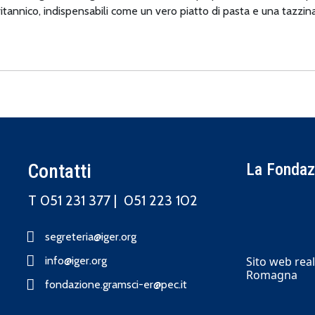
ritannico, indispensabili come un vero piatto di pasta e una tazzina
Contatti
La Fondazi
T 051 231 377 |
051 223 102
segreteria@iger.org
Sito web real
info@iger.org
Romagna
fondazione.gramsci-er@pec.it