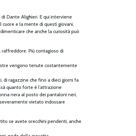
di Dante Alighieri. E qui interviene
il cuore e la mente di questi giovani,
a dimenticare che anche la curiosità può
il raffreddore. Più contagioso di
 finestre vengono tenute costantemente
, di ragazzine che fino a dieci giorni fa
ssà quanto forte è l’attrazione
gonna nera al posto dei pantaloni neri,
è severamente vietato indossare
tito se avete orecchini pendenti, anche
loni, nodo della cravatta