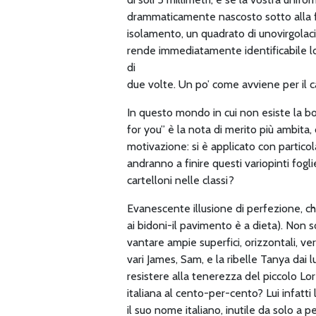
drammaticamente nascosto sotto alla fel
isolamento, un quadrato di unovirgola
rende immediatamente identificabile lo
di
due volte. Un po’ come avviene per il ca
In questo mondo in cui non esiste la bo
for you” è la nota di merito più ambita, 
motivazione: si è applicato con partic
andranno a finire questi variopinti fogl
cartelloni nelle classi?
Evanescente illusione di perfezione, che
ai bidoni-il pavimento è a dieta). Non s
vantare ampie superfici, orizzontali, ver
vari James, Sam, e la ribelle Tanya da
resistere alla tenerezza del piccolo Lo
italiana al cento-per-cento? Lui infatti
il suo nome italiano, inutile da solo a