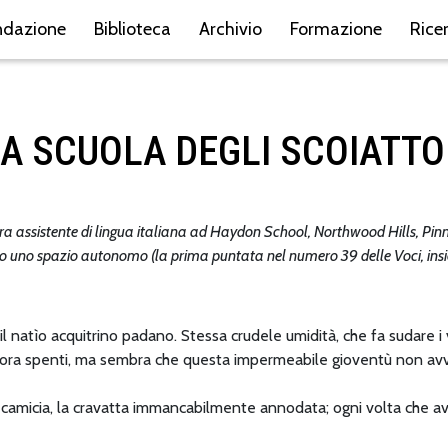
ndazione
Biblioteca
Archivio
Formazione
Rice
 SCUOLA DEGLI SCOIATTOLI
ra assistente di lingua italiana ad Haydon School, Northwood Hills, Pin
no uno spazio autonomo (la prima puntata nel numero 39 delle Voci, insie
 natìo acquitrino padano. Stessa crudele umidità, che fa sudare i 
ncora spenti, ma sembra che questa impermeabile gioventù non avv
 camicia, la cravatta immancabilmente annodata; ogni volta che av