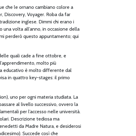
ique che le ornano cambiano colore a
r, Discovery, Voyager. Roba da far
radizione inglese. Dimmi chi erano i
lo una volta all’anno, in occasione della
to, mi perderò questo appuntamento; qui
elle quali cade a fine ottobre, e
r l’apprendimento, molto più
ema educativo è molto differente dal
visa in quattro key-stages: il primo
ion), uno per ogni materia studiata. La
assare al livello successivo, ovvero la
damentali per l’accesso nelle università.
colari. Descrizione tediosa ma
 benedetti da Madre Natura, e desiderosi
undicesimo). Succede così che