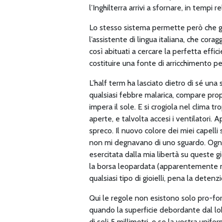
l’Inghilterra arrivi a sfornare, in tempi 
Lo stesso sistema permette però che gla
l’assistente di lingua italiana, che cora
così abituati a cercare la perfetta effi
costituire una fonte di arricchimento p
L’half term ha lasciato dietro di sé una 
qualsiasi febbre malarica, compare pro
impera il sole. E si crogiola nel clima
aperte, e talvolta accesi i ventilatori. 
spreco. Il nuovo colore dei miei capelli 
non mi degnavano di uno sguardo. Ogni m
esercitata dalla mia libertà su queste g
la borsa leopardata (apparentemente nu
qualsiasi tipo di gioielli, pena la detenz
Qui le regole non esistono solo pro-fo
quando la superficie debordante dal l
di soli 5 millimetri, e se la vostra uni