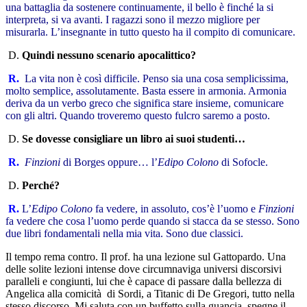
una battaglia da sostenere continuamente, il bello è finché la si
interpreta, si va avanti. I ragazzi sono il mezzo migliore per
misurarla. L’insegnante in tutto questo ha il compito di comunicare
.
D.
Quindi nessuno scenario apocalittico?
R.
La vita non è così difficile. Penso sia una cosa semplicissima,
molto semplice, assolutamente. Basta essere in armonia. Armonia
deriva da un verbo greco che significa stare insieme, comunicare
con gli altri. Quando troveremo questo fulcro saremo a posto.
D.
Se dovesse consigliare un libro ai suoi studenti…
R.
Finzioni
di Borges oppure… l’
Edipo Colono
di Sofocle.
D.
Perché?
R.
L’
Edipo Colono
fa vedere, in assoluto, cos’è l’uomo e
Finzioni
fa vedere che cosa l’uomo perde quando si stacca da se stesso. Sono
due libri fondamentali nella mia vita. Sono due classici.
Il tempo rema contro. Il prof. ha una lezione sul Gattopardo. Una
delle solite lezioni intense dove circumnaviga universi discorsivi
paralleli e congiunti, lui che è capace di passare dalla bellezza di
Angelica alla comicità di Sordi, a Titanic di De Gregori, tutto nella
stesso discorso. Mi saluta con un buffetto sulla guancia, spegne il