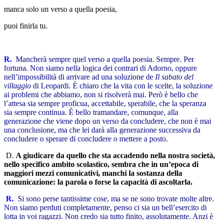
manca solo un verso a quella poesia,
puoi finirla tu.
R.
Mancherà sempre quel verso a quella poesia. Sempre. Per
fortuna. Non siamo nella logica dei contrari di Adorno, oppure
nell’impossibilità di arrivare ad una soluzione de
Il sabato del
villaggio
di Leopardi. È chiaro che la vita con le scelte, la soluzione
ai problemi che abbiamo, non si risolverà mai. Però è bello che
l’attesa sia sempre proficua, accettabile, sperabile, che la speranza
sia sempre continua. È bello tramandare, comunque, alla
generazione che viene dopo un verso da concludere, che non è mai
una conclusione, ma che lei darà alla generazione successiva da
concludere o sperare di concludere o mettere a posto.
D.
A giudicare da quello che sta accadendo nella nostra società,
nello specifico ambito scolastico, sembra che in un’epoca di
maggiori mezzi comunicativi, manchi la sostanza della
comunicazione: la parola o forse la capacità di ascoltarla.
R.
Si sono perse tantissime cose, ma se ne sono trovate molte altre.
Non siamo perduti completamente, penso ci sia un bell’esercito di
lotta in voi ragazzi. Non credo sia tutto finito, assolutamente. Anzi è