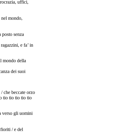
ocrazia, uffici,
e nel mondo,
n posto senza
ragazzini, e fa’ in
 il mondo della
canza dei suoi
i / che beccate orzo
io tio tio tio tio
za verso gli uomini
ioriti / e del