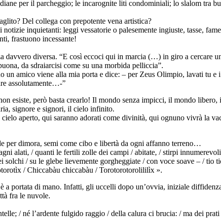
iane per il parcheggio; le incarognite liti condominiali; lo slalom tra bur
lito? Del collega con prepotente vena artistica?
notizie inquietanti: leggi vessatorie o palesemente ingiuste, tasse, fam
anti, frastuono incessante!
 davvero diversa. “E così eccoci qui in marcia (…) in giro a cercare u
a buona, da sdraiarcisi come su una morbida pelliccia”.
o un amico viene alla mia porta e dice: – per Zeus Olimpio, lavati tu e i 
are assolutamente…-”
non esiste, però basta crearlo! Il mondo senza impicci, il mondo libero,
ia, signore e signori, il cielo infinito.
 e cielo aperto, qui saranno adorati come divinità, qui ognuno vivrà la va
onde per dimora, semi come cibo e libertà da ogni affanno terreno…
 alati, / quanti le fertili zolle dei campi / abitate, / stirpi innumerevol
 solchi / su le glebe lievemente gorgheggiate / con voce soave – / tio tio t
otorotìx / Chiccabàu chiccabàu / Torotorotorolililìx ».
d è a portata di mano. Infatti, gli uccelli dopo un’ovvia, iniziale diffiden
tà fra le nuvole.
lle; / né l’ardente fulgido raggio / della calura ci brucia: / ma dei prati f