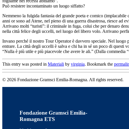
fogliame nei recessi abitiamo”.
Può resistere incontaminato un luogo siffatto?
Nemmeno la fulgida fantasia del grande poeta e comico (implacabile coi
anni or sono ad Atene, nel pieno di una guerra disastrosa, riesce ad ev
Arrivano molti “turisti”: il criminale in fuga, colui che per denaro denu
nella città felice degli uccelli, nel luogo del libero volo. Arrivano perf
Invano perché il nostro Tour Operator è davvero speciale. Nel luogo pi
entrare. La città degli uccelli è salva e chi ha in sé un poco di questi
“Nulla è più utile e più piacevole che avere le ali.” (Dalla commedia “
This entry was posted in
Materiali
by
virginia
. Bookmark the
permali
© 2026 Fondazione Gramsci Emilia-Romagna. All rights reserved.
Fondazione Gramsci Emilia-
Romagna ETS