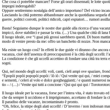
Che cosa ci potrebbe mancare? Forse gli orari dissennati; le lotte quotid
impegni inderogabili?
Oppure sentiremmo nostalgia dell’amico importuno? Del vicino incanag
Lasciando la città potremo abbandonare anche la quotidiana sequela di 
guerre, politici corrotti, politici ridicoli, capri espiatori… rumori assill
Basta! Seguiamo dunque le nostre due guide alla ricerca d’una vacanza
impicci, dove stabilirci e passar la vita. (…) Una qualche città di lan
Il luogo ideale, ove “i guai più grossi sarebbero questi. Di buon mattin
modo di venire presto da me: offro un banchetto di nozze. Non manc
Ma esiste un luogo così? In effetti le due guide vi diranno che ancora 
vacanza, cioè dell’assenza di preoccupazioni è la città degli uccelli: l’ar
La condizione è che gli uccelli accettino di fondare una città tra terra
sogni.
Qui, nel mondo degli uccelli: voli, canti, cieli ampi ove spaziare, fr
“Epopòi popòi popopòi popòi / Iò iò / Qui venite qui qui, / miei compagni
e sementi, / celeri al volo e dolce gorgheggianti; / e quanti numerosi nei
tio – / (…) / Venite qui tutti a concione / Qui qui qui qui / Torotorotor
Il luogo ideale per la vacanza, forse per l’intera vita, è stato trovato e
che da sempre li uccidono e li imprigionano, accettano di fondare la cit
Il paradiso delle vacanze, incontaminato è pronto.
“Oh, felice, la stirpe degli alati uccelli! / D’inverno / non indossan mante