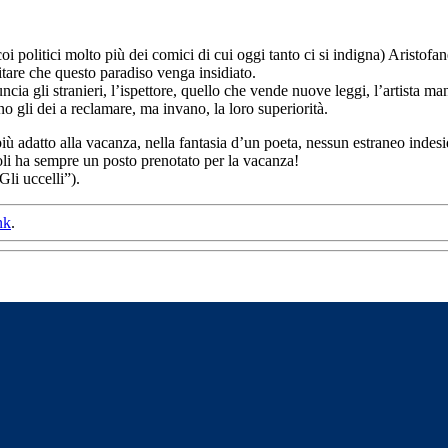
 politici molto più dei comici di cui oggi tanto ci si indigna) Aristofa
itare che questo paradiso venga insidiato.
ncia gli stranieri, l’ispettore, quello che vende nuove leggi, l’artista man
ino gli dei a reclamare, ma invano, la loro superiorità.
ù adatto alla vacanza, nella fantasia d’un poeta, nessun estraneo indesi
 voli ha sempre un posto prenotato per la vacanza!
Gli uccelli”).
nk
.