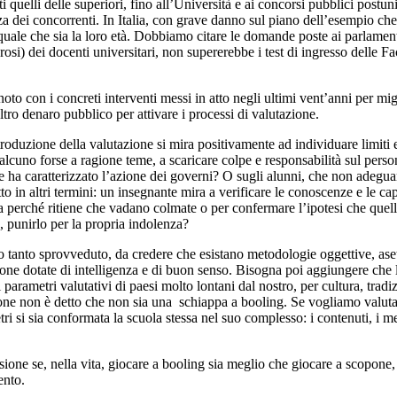
 quelli delle superiori, fino all’Università e ai concorsi pubblici postun
a dei concorrenti. In Italia, con grave danno sul piano dell’esempio che 
 quale che sia la loro età. Dobbiamo citare le domande poste ai parlamenta
i) dei docenti universitari, non supererebbe i test di ingresso delle Fac
on i concreti interventi messi in atto negli ultimi vent’anni per migl
ltro denaro pubblico per attivare i processi di valutazione.
zione della valutazione si mira positivamente ad individuare limiti e
alcuno forse a ragione teme, a scaricare colpe e responsabilità sul person
e ha caratterizzato l’azione dei governi? O sugli alunni, che non adegu
to in altri termini: un insegnante mira a verificare le conoscenze e le cap
o fa perché ritiene che vadano colmate o per confermare l’ipotesi che que
 punirlo per la propria indolenza?
to sprovveduto, da credere che esistano metodologie oggettive, asett
sone dotate di intelligenza e di buon senso. Bisogna poi aggiungere che
 parametri valutativi di paesi molto lontani dal nostro, per cultura, tradiz
one non è detto che non sia una schiappa a booling. Se vogliamo valuta
 si sia conformata la scuola stessa nel suo complesso: i contenuti, i meto
ione se, nella vita, giocare a booling sia meglio che giocare a scopone
ento.