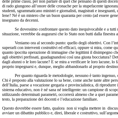
delle prime classi, per non parlare di quel che pensano di questi docenti
di rado giungono all’onore delle cronache per la stupefacente ignoranz
studenti, sgrammaticano ministri e giornalisti, magistrati e insegnanti,
Iene? Né è un mistero che un buon quaranta per cento (ad essere generos
insegnano da decenni.
Se dovessimo confrontare questo dato inequivocabile e a tutti noto c
situazione, verrebbe da augurarsi che lo Stato non butti dalla finestra a
Veniamo ora al secondo punto: quello degli obiettivi. Con l’introdu
superarli con interventi costruttivi ed efficaci, oppure si mira, come qu
quanto ipocrita operazione di immagine che legittimi il disimpegno ch
agli obiettivi prefissati, guadagnandosi così una giusta bocciatura? Det
dagli alunni o le loro lacune? E se mira a verificare le loro lacune, l
proprio impegnarsi e, dunque, meglio abbandonarlo al proprio destino,
Per quanto riguarda le metodologie, nessuno è tanto ingenuo, o tan
Chi è preposto alla valutazione lo sa bene, come anche tante altre per
dell’Italia, paese a vocazione gregaria e provincialistica, di riprodurre i
sistema educativo, non è né sana né intelligente: un campione di scop
utilizzando determinati parametri, occorrerà almeno che a quei parametri
testo, la preparazione dei docenti e l’educazione familiare.
Questo dovrebbe essere fatto, qualora non si voglia mettere in discuss
avviare un dibattito pubblico e, direi, liberale e costruttivo, sull’argom