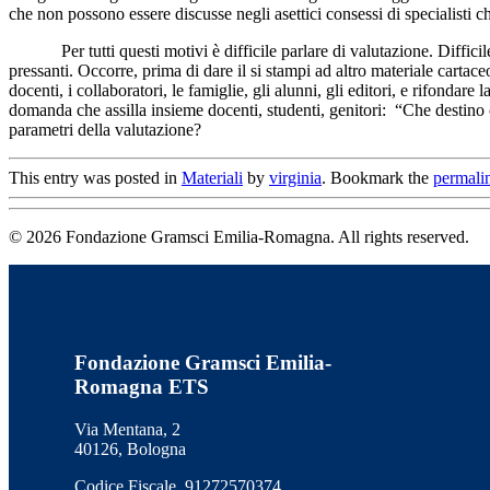
che non possono essere discusse negli asettici consessi di specialisti che
Per tutti questi motivi è difficile parlare di valutazione. Difficile
pressanti. Occorre, prima di dare il si stampi ad altro materiale cartace
docenti, i collaboratori, le famiglie, gli alunni, gli editori, e rifondare
domanda che assilla insieme docenti, studenti, genitori: “Che destino
parametri della valutazione?
This entry was posted in
Materiali
by
virginia
. Bookmark the
permali
© 2026 Fondazione Gramsci Emilia-Romagna. All rights reserved.
Fondazione Gramsci Emilia-
Romagna ETS
Via Mentana, 2
40126, Bologna
Codice Fiscale 91272570374