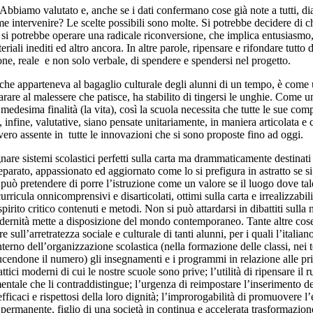
amo valutato e, anche se i dati confermano cose già note a tutti, di
e intervenire? Le scelte possibili sono molte. Si potrebbe decidere di c
e si potrebbe operare una radicale riconversione, che implica entusiasmo,
ali inediti ed altro ancora. In altre parole, ripensare e rifondare tutto 
ione, reale e non solo verbale, di spendere e spendersi nel progetto.
 apparteneva al bagaglio culturale degli alunni di un tempo, è come 
arare al malessere che patisce, ha stabilito di tingersi le unghie. Come 
a medesima finalità (la vita), così la scuola necessita che tutte le sue co
e, infine, valutative, siano pensate unitariamente, in maniera articolata e
l vero assente in tutte le innovazioni che si sono proposte fino ad oggi.
nare sistemi scolastici perfetti sulla carta ma drammaticamente destinati 
arato, appassionato ed aggiornato come lo si prefigura in astratto se si
ò pretendere di porre l’istruzione come un valore se il luogo dove tale
ricula onnicomprensivi e disarticolati, ottimi sulla carta e irrealizzabili
irito critico contenuti e metodi. Non si può attardarsi in dibattiti sulla 
 modernità mette a disposizione del mondo contemporaneo. Tante altre co
re sull’arretratezza sociale e culturale di tanti alunni, per i quali l’italia
l’interno dell’organizzazione scolastica (nella formazione delle classi, nei
endone il numero) gli insegnamenti e i programmi in relazione alle prio
ici moderni di cui le nostre scuole sono prive; l’utilità di ripensare il ru
entale che li contraddistingue; l’urgenza di reimpostare l’inserimento de
efficaci e rispettosi della loro dignità; l’improrogabilità di promuovere l’
ermanente, figlio di una società in continua e accelerata trasformazion