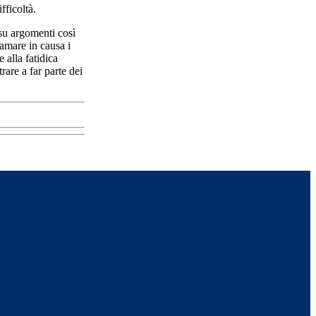
fficoltà.
su argomenti così
iamare in causa i
e alla fatidica
are a far parte dei