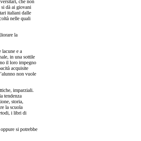
iversitari, che non
si dà ai giovani
ri italiani dalle
oltà nelle quali
iorare la
 lacune e a
ale, in una sottile
ano il loro impegno
acità acquisite
ll’alunno non vuole
iche, imparziali.
 la tendenza
ione, storia,
re la scuola
di, i libri di
, oppure si potrebbe