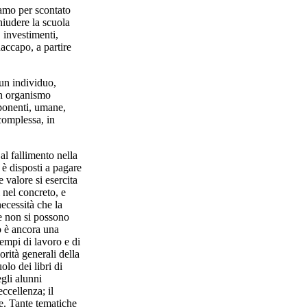
amo per scontato
hiudere la scuola
 investimenti,
daccapo, a partire
un individuo,
un organismo
mponenti, umane,
 complessa, in
al fallimento nella
 è disposti a pagare
 valore si esercita
 nel concreto, e
necessità che la
se non si possono
no è ancora una
 tempi di lavoro e di
rità generali della
olo dei libri di
gli alunni
eccellenza; il
e. Tante tematiche