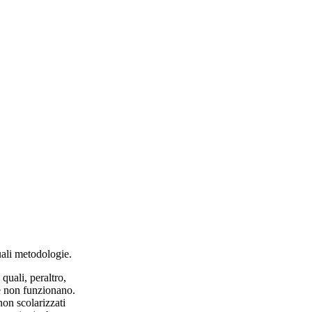
uali metodologie.
quali, peraltro,
se non funzionano.
non scolarizzati