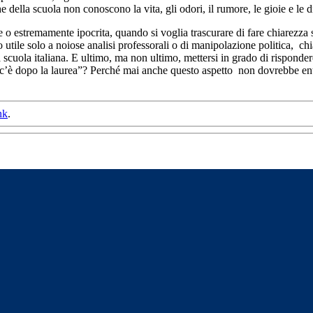
 della scuola non conoscono la vita, gli odori, il rumore, le gioie e le di
 o estremamente ipocrita, quando si voglia trascurare di fare chiarezza 
o utile solo a noiose analisi professorali o di manipolazione politica, ch
 la scuola italiana. E ultimo, ma non ultimo, mettersi in grado di risponder
 c’è dopo la laurea”? Perché mai anche questo aspetto non dovrebbe entr
nk
.