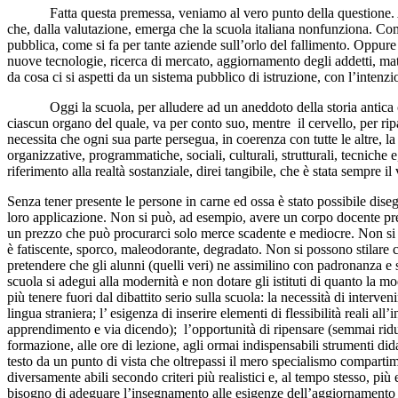
Fatta questa premessa, veniamo al vero punto della questione. Abbi
che, dalla valutazione, emerga che la scuola italiana nonfunziona. Com
pubblica, come si fa per tante aziende sull’orlo del fallimento. Oppur
nuove tecnologie, ricerca di mercato, aggiornamento degli addetti, materi
da cosa ci si aspetti da un sistema pubblico di istruzione, con l’intenz
Oggi la scuola, per alludere ad un aneddoto della storia antica che
ciascun organo del quale, va per conto suo, mentre il cervello, per rip
necessita che ogni sua parte persegua, in coerenza con tutte le altre, l
organizzative, programmatiche, sociali, culturali, strutturali, tecniche 
riferimento alla realtà sostanziale, direi tangibile, che è stata sempre i
Senza tener presente le persone in carne ed ossa è stato possibile diseg
loro applicazione. Non si può, ad esempio, avere un corpo docente prep
un prezzo che può procurarci solo merce scadente e mediocre. Non si pu
è fatiscente, sporco, maleodorante, degradato. Non si possono stilare cur
pretendere che gli alunni (quelli veri) ne assimilino con padronanza e sp
scuola si adegui alla modernità e non dotare gli istituti di quanto la
più tenere fuori dal dibattito serio sulla scuola: la necessità di interveni
lingua straniera; l’ esigenza di inserire elementi di flessibilità reali al
apprendimento e via dicendo); l’opportunità di ripensare (semmai riduc
formazione, alle ore di lezione, agli ormai indispensabili strumenti didatt
testo da un punto di vista che oltrepassi il mero specialismo compartim
diversamente abili secondo criteri più realistici e, al tempo stesso, più 
bisogno di adeguare l’insegnamento alle esigenze dell’aggiornamento p