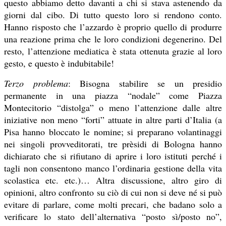
questo abbiamo detto davanti a chi si stava astenendo da
giorni dal cibo. Di tutto questo loro si rendono conto.
Hanno risposto che l’azzardo è proprio quello di produrre
una reazione prima che le loro condizioni degenerino. Del
resto, l’attenzione mediatica è stata ottenuta grazie al loro
gesto, e questo è indubitabile!
Terzo problema
: Bisogna stabilire se un presidio
permanente in una piazza “nodale” come Piazza
Montecitorio “distolga” o meno l’attenzione dalle altre
iniziative non meno “forti” attuate in altre parti d’Italia (a
Pisa hanno bloccato le nomine; si preparano volantinaggi
nei singoli provveditorati, tre prèsidi di Bologna hanno
dichiarato che si rifiutano di aprire i loro istituti perché i
tagli non consentono manco l’ordinaria gestione della vita
scolastica etc. etc.)… Altra discussione, altro giro di
opinioni, altro confronto su ciò di cui non si deve né si può
evitare di parlare, come molti precari, che badano solo a
verificare lo stato dell’alternativa “posto sì/posto no”,