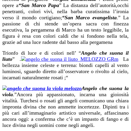
opere a
“San Marco Papa
” La distanza dell’autorità,occhi
penetranti, colori vivi, nella barba curatissima l’ironia
verso il mondo cortigiano;
“San Marco evangelista
.” La
passione di chi stende un’opera sacra con finezza
esecutiva, la pergamena di Marco ha un testo leggibile, la
figura è resa con colori caldi che si fondono nella tela,
grazie ad una luce radente dal basso alla pergamena
Trionfo di luce e di colori nell’ “
Angelo che suona il
liuto
” .
La
bellezza insieme celeste e terrena: biondi capelli al vento
luminosi, sguardo diretto all’osservatore o rivolto al cielo,
incarnati naturalmente rosati ;“
Angelo che suona la
viola
.”Ancora più appassionato, incarna una gioiosità
vitalità. Turchesi o rosati gli angeli comunicano una chiara
impronta divina che non ammette incertezze. Dipinti tra i
più cari all’immaginario artistico universale, affascinano
ancora oggi: a conferma che c’è un impasto di fango e di
luce divina negli uomini come negli angeli.