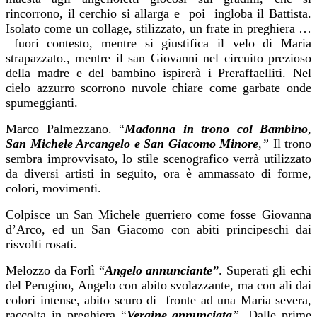
rincorrono, il cerchio si allarga e poi ingloba il Battista.
Isolato come un collage, stilizzato, un frate in preghiera …
fuori contesto, mentre si giustifica il velo di Maria
strapazzato., mentre il san Giovanni nel circuito prezioso
della madre e del bambino ispirerà i Preraffaelliti. Nel
cielo azzurro scorrono nuvole chiare come garbate onde
spumeggianti.
Marco Palmezzano. “
Madonna in trono col Bambino
,
San Michele Arcangelo e San Giacomo Minore
,”
Il trono
sembra improvvisato, lo stile scenografico verrà utilizzato
da diversi artisti in seguito, ora è ammassato di forme,
colori, movimenti.
Colpisce un San Michele guerriero come fosse Giovanna
d’Arco, ed un San Giacomo con abiti principeschi dai
risvolti rosati.
Melozzo da Forlì “
Angelo annunciante”
. Superati gli echi
del Perugino, Angelo con abito svolazzante, ma con ali dai
colori intense, abito scuro di fronte ad una Maria severa,
raccolta in preghiera “
Vergine annunciata
”
. Dalle prime