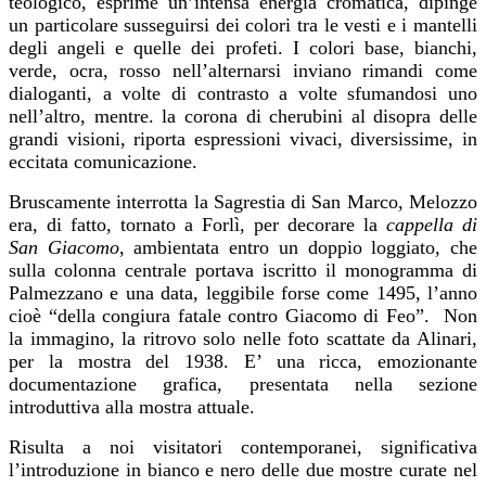
teologico, esprime un’intensa energia cromatica, dipinge
un particolare susseguirsi dei colori tra le vesti e i mantelli
degli angeli e quelle dei profeti. I colori base, bianchi,
verde, ocra, rosso nell’alternarsi inviano rimandi come
dialoganti, a volte di contrasto a volte sfumandosi uno
nell’altro, mentre. la corona di cherubini al disopra delle
grandi visioni, riporta espressioni vivaci, diversissime, in
eccitata comunicazione.
Bruscamente interrotta la Sagrestia di San Marco, Melozzo
era, di fatto, tornato a Forlì, per decorare la
cappella di
San Giacomo
, ambientata entro un doppio loggiato, che
sulla colonna centrale portava iscritto il monogramma di
Palmezzano e una data, leggibile forse come 1495, l’anno
cioè “della congiura fatale contro Giacomo di Feo”. Non
la immagino, la ritrovo solo nelle foto scattate da Alinari,
per la mostra del 1938. E’ una ricca, emozionante
documentazione grafica, presentata nella sezione
introduttiva alla mostra attuale.
Risulta a noi visitatori contemporanei, significativa
l’introduzione in bianco e nero delle due mostre curate nel