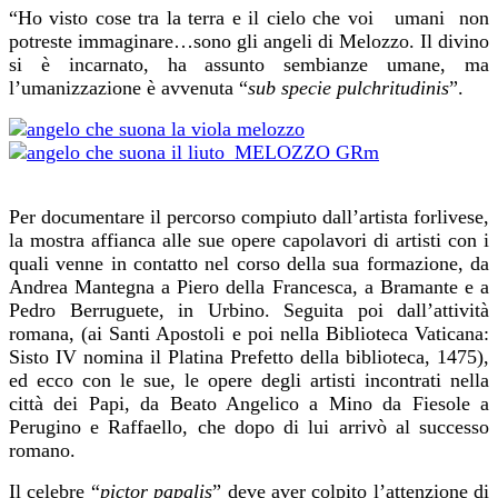
“Ho visto cose tra la terra e il cielo che voi umani non
potreste immaginare…sono gli angeli di Melozzo. Il divino
si è incarnato, ha assunto sembianze umane, ma
l’umanizzazione è avvenuta “
sub specie pulchritudinis
”.
Per documentare il percorso compiuto dall’artista forlivese,
la mostra affianca alle sue opere capolavori di artisti con i
quali venne in contatto nel corso della sua formazione, da
Andrea Mantegna a Piero della Francesca, a Bramante e a
Pedro Berruguete, in Urbino. Seguita poi dall’attività
romana, (ai Santi Apostoli e poi nella Biblioteca Vaticana:
Sisto IV nomina il Platina Prefetto della biblioteca, 1475),
ed ecco con le sue, le opere degli artisti incontrati nella
città dei Papi, da Beato Angelico a Mino da Fiesole a
Perugino e Raffaello, che dopo di lui arrivò al successo
romano.
Il celebre “
pictor papalis
” deve aver colpito l’attenzione di