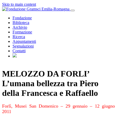
Skip to main content
Fondazione
Biblioteca
Archivio
Formazione
Ricerca
Appuntamenti
Segnalazioni
Contatti
MELOZZO DA FORLI’
L’umana bellezza tra Piero
della Francesca e Raffaello
Forlì, Musei San Domenico – 29 gennaio – 12 giugno
2011