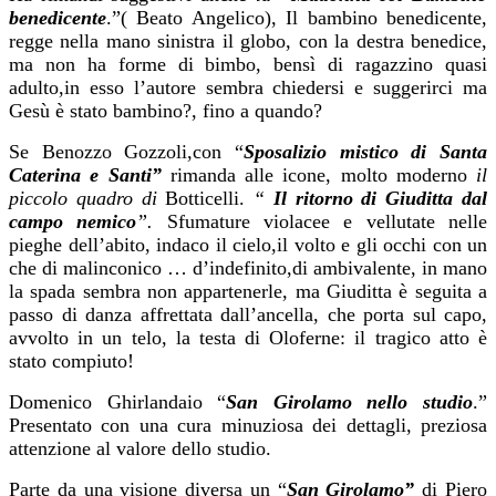
benedicente
.”( Beato Angelico), Il bambino benedicente,
regge nella mano sinistra il globo, con la destra benedice,
ma non ha forme di bimbo, bensì di ragazzino quasi
adulto,in esso l’autore sembra chiedersi e suggerirci ma
Gesù è stato bambino?, fino a quando?
Se Benozzo Gozzoli,con “
Sposalizio
mistico di Santa
Caterina e Santi”
rimanda alle icone, molto moderno
il
piccolo quadro di
Botticelli.
“
Il ritorno
di Giuditta dal
campo nemico
”.
Sfumature violacee e vellutate nelle
pieghe dell’abito, indaco il cielo,il volto e gli occhi con un
che di malinconico … d’indefinito,di ambivalente, in mano
la spada sembra non appartenerle, ma Giuditta è seguita a
passo di danza affrettata dall’ancella, che porta sul capo,
avvolto in un telo, la testa di Oloferne: il tragico atto è
stato compiuto!
Domenico Ghirlandaio “
San Girolamo nello studio
.”
Presentato con una cura minuziosa dei dettagli, preziosa
attenzione al valore dello studio.
Parte da una visione diversa un “
San Girolamo”
di Piero