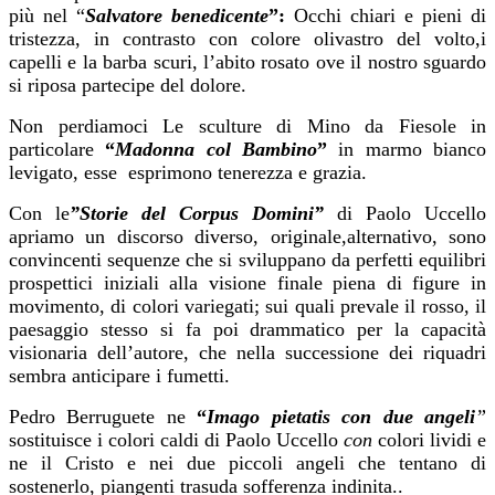
più nel “
Salvatore benedicente
”:
Occhi chiari e pieni di
tristezza, in contrasto con colore olivastro del volto,i
capelli e la barba scuri, l’abito rosato ove il nostro sguardo
si riposa partecipe del dolore.
Non perdiamoci Le sculture di Mino da Fiesole
in
particolare
“
Madonna col Bambino
”
in marmo bianco
levigato, esse esprimono tenerezza e grazia.
Con le
”Storie del Corpus Domini”
di Paolo Uccello
apriamo un discorso diverso, originale,alternativo, sono
convincenti sequenze che si sviluppano da perfetti equilibri
prospettici iniziali alla visione finale piena di figure in
movimento, di colori variegati; sui quali prevale il rosso, il
paesaggio stesso si fa poi drammatico per la capacità
visionaria dell’autore, che nella successione dei riquadri
sembra anticipare i fumetti.
Pedro Berruguete
ne
“
Imago pietatis con due angeli
”
sostituisce i colori caldi di Paolo
Uccello
con
colori lividi e
ne il Cristo e nei due piccoli angeli che tentano di
sostenerlo, piangenti trasuda sofferenza indinita..