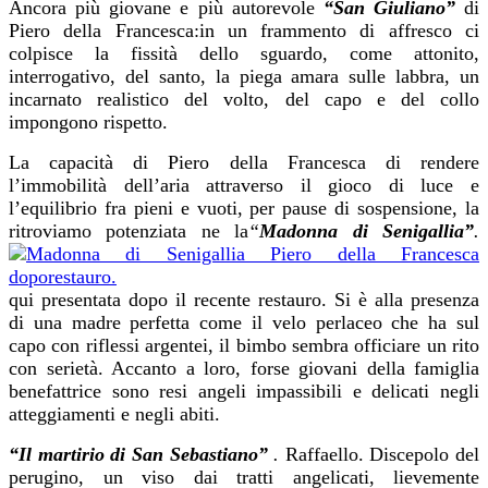
Ancora più giovane e più autorevole
“San Giuliano”
di
Piero della Francesca:in
un frammento di affresco ci
colpisce la fissità dello sguardo, come attonito,
interrogativo, del santo, la piega amara sulle labbra, un
incarnato realistico del volto, del capo e del collo
impongono rispetto.
La capacità di
Piero della Francesca
di rendere
l’immobilità dell’aria attraverso il gioco di luce e
l’equilibrio fra pieni e vuoti, per pause di
sospensione, la
ritroviamo potenziata ne
la
“
Madonna di Senigallia”
.
qui
presentata dopo il recente
restauro.
Si è alla presenza
di una madre perfetta come il velo perlaceo che ha sul
capo con riflessi argentei, il bimbo sembra officiare un rito
con serietà. Accanto a loro, forse giovani della famiglia
benefattrice sono resi angeli impassibili e delicati negli
atteggiamenti e negli abiti.
“Il martirio di San Sebastiano”
.
Raffaello. Discepolo del
perugino, un viso dai tratti angelicati, lievemente