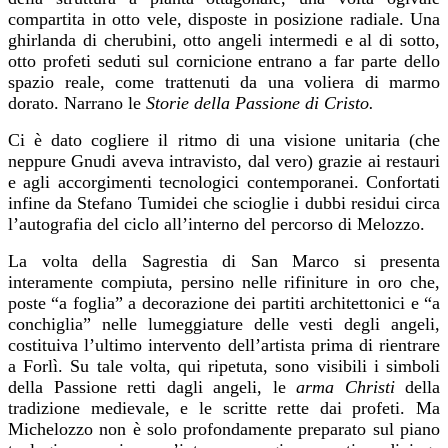
compartita in otto vele, disposte in posizione radiale. Una
ghirlanda di cherubini, otto angeli intermedi e al di sotto,
otto profeti seduti sul cornicione entrano a far parte dello
spazio reale, come trattenuti da una voliera di marmo
dorato. Narrano le
Storie della Passione di Cristo.
Ci è dato cogliere il ritmo di una visione unitaria (che
neppure Gnudi aveva intravisto, dal vero) grazie ai restauri
e agli accorgimenti tecnologici contemporanei. Confortati
infine da Stefano Tumidei che scioglie i dubbi residui circa
l’autografia del ciclo all’interno del percorso di Melozzo.
La volta della Sagrestia di San Marco si presenta
interamente compiuta, persino nelle rifiniture in oro che,
poste “a foglia” a decorazione dei partiti architettonici e “a
conchiglia” nelle lumeggiature delle vesti degli angeli,
costituiva l’ultimo intervento dell’artista prima di rientrare
a Forlì. Su tale volta, qui ripetuta, sono visibili i simboli
della Passione retti dagli angeli, le
arma Christi
della
tradizione medievale, e le scritte rette dai profeti. Ma
Michelozzo non è solo profondamente preparato sul piano