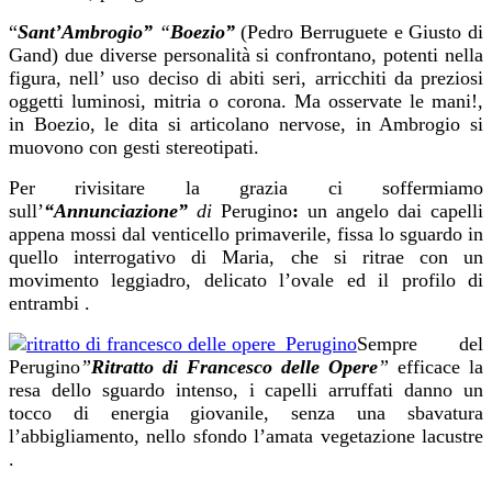
“
Sant’Ambrogio”
“
Boezio”
(Pedro Berruguete e Giusto di
Gand) due diverse personalità si confrontano,
potenti nella
figura, nell’ uso deciso di abiti seri, arricchiti da preziosi
oggetti luminosi, mitria o corona. Ma osservate le mani!,
in Boezio, le dita si articolano nervose, in Ambrogio si
muovono con gesti stereotipati.
Per rivisitare la grazia ci soffermiamo
sull’
“Annunciazione”
di
Perugino
:
un angelo dai capelli
appena mossi dal venticello primaverile, fissa lo sguardo in
quello interrogativo di Maria, che si ritrae con un
movimento leggiadro, delicato l’ovale ed il profilo di
entrambi .
Sempre del
Perugino
”
Ritratto di Francesco delle Opere
”
efficace la
resa dello sguardo intenso, i capelli arruffati danno un
tocco di energia giovanile, senza una sbavatura
l’abbigliamento, nello sfondo l’amata vegetazione lacustre
.