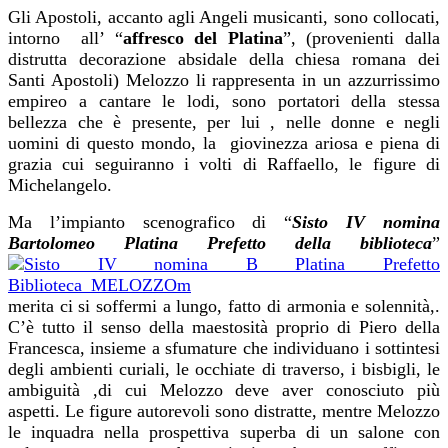
Gli Apostoli, accanto agli Angeli musicanti, sono collocati,
intorno all’ “
affresco del
Platina
”, (provenienti dalla
distrutta decorazione absidale della chiesa romana dei
Santi Apostoli) Melozzo li rappresenta in un azzurrissimo
empireo a cantare le lodi, sono portatori della stessa
bellezza che è presente, per lui , nelle donne e negli
uomini di questo mondo, la giovinezza ariosa e piena di
grazia cui seguiranno i volti di Raffaello, le figure di
Michelangelo.
Ma l’impianto scenografico di “
Sisto IV nomina
Bartolomeo Platina Prefetto della biblioteca
”
merita ci si soffermi a lungo, fatto di armonia e solennità,.
C’è tutto il senso della maestosità proprio di Piero della
Francesca, insieme a sfumature che individuano i sottintesi
degli ambienti curiali, le occhiate di traverso, i bisbigli, le
ambiguità ,di cui Melozzo deve aver conosciuto più
aspetti. Le figure autorevoli sono distratte, mentre Melozzo
le inquadra nella prospettiva superba di un salone con