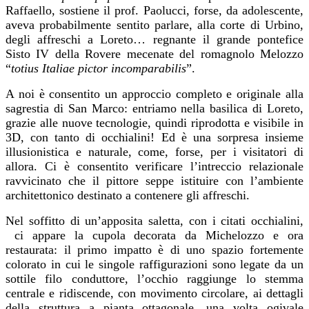
Raffaello, sostiene il prof. Paolucci, forse, da adolescente,
aveva probabilmente sentito parlare, alla corte di Urbino,
degli affreschi a Loreto… regnante il grande pontefice
Sisto IV della Rovere mecenate del romagnolo Melozzo
“
totius Italiae pictor incomparabilis
”.
A noi è consentito un approccio completo e originale alla
sagrestia di San Marco: entriamo nella basilica di Loreto,
grazie alle nuove tecnologie, quindi riprodotta e visibile in
3D, con tanto di occhialini! Ed è una sorpresa insieme
illusionistica e naturale, come, forse, per i visitatori di
allora. Ci è consentito verificare l’intreccio relazionale
ravvicinato che il pittore seppe istituire con l’ambiente
architettonico destinato a contenere gli affreschi.
Nel soffitto di un’apposita saletta, con i citati occhialini,
ci appare la cupola decorata da Michelozzo e ora
restaurata: il primo impatto è di uno spazio fortemente
colorato in cui le singole raffigurazioni sono legate da un
sottile filo conduttore, l’occhio raggiunge lo stemma
centrale e ridiscende, con movimento circolare, ai dettagli
della struttura a pianta ottagonale, una volta ogivale