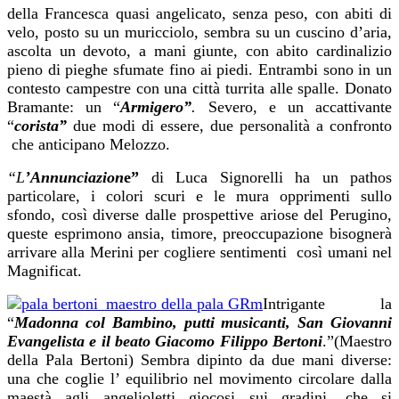
della Francesca quasi angelicato, senza peso, con abiti di
velo, posto su un muricciolo, sembra su un cuscino d’aria,
ascolta un devoto, a mani giunte, con abito cardinalizio
pieno di pieghe sfumate fino ai piedi. Entrambi sono in un
contesto campestre con una città turrita alle spalle. Donato
Bramante: un “
Armigero”
.
Severo, e un accattivante
“
corista”
due modi di essere, due personalità a confronto
che anticipano Melozzo.
“L
’Annunciazion
e”
di Luca Signorelli ha un pathos
particolare, i colori scuri e le mura opprimenti sullo
sfondo, così diverse dalle prospettive ariose del Perugino,
queste esprimono ansia, timore, preoccupazione bisognerà
arrivare alla Merini per cogliere sentimenti così umani nel
Magnificat.
Intrigante la
“
Madonna col Bambino, putti musicanti, San Giovanni
Evangelista e il beato
Giacomo Filippo Bertoni
.”(Maestro
della Pala Bertoni) Sembra dipinto da due mani diverse:
una che coglie l’ equilibrio nel movimento circolare dalla
maestà agli angelioletti giocosi sui gradini, che si