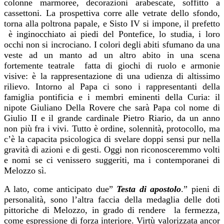
colonne marmoree, decorazioni arabescate, soffitto a
cassettoni. La prospettiva corre alle vetrate dello sfondo,
torna alla poltrona papale, e Sisto IV si impone, il prefetto
è inginocchiato ai piedi del Pontefice, lo studia, i loro
occhi non si incrociano. I colori degli abiti sfumano da una
veste ad un manto ad un altro abito in una scena
fortemente teatrale fatta di giochi di ruolo e armonie
visive: è la rappresentazione di una udienza di altissimo
rilievo. Intorno al Papa ci sono i rappresentanti della
famiglia pontificia e i membri eminenti della Curia: il
nipote Giuliano Della Rovere che sarà Papa col nome di
Giulio II e il grande cardinale Pietro Riario, da un anno
non più fra i vivi. Tutto è ordine, solennità, protocollo, ma
c’è la capacita psicologica di svelare doppi sensi pur nella
gravità di azioni e di gesti. Oggi non riconosceremmo volti
e nomi se ci venissero suggeriti, ma i contemporanei di
Melozzo sì.
A lato, come anticipato due”
Testa di apostolo
.” pieni di
personalità, sono l’altra faccia della medaglia delle doti
pittoriche di Melozzo, in grado di rendere la fermezza,
come espressione di forza interiore. Virtù valorizzata ancor