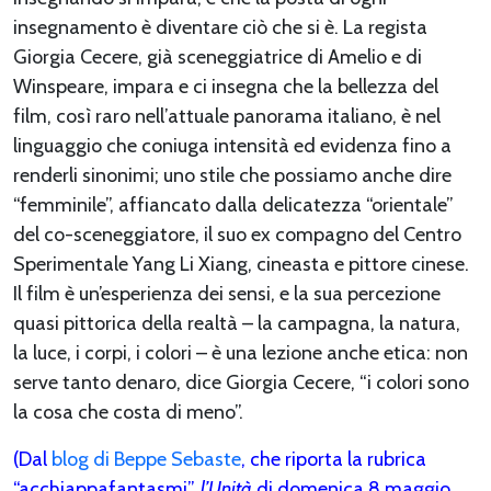
insegnamento è diventare ciò che si è. La regista
Giorgia Cecere, già sceneggiatrice di Amelio e di
Winspeare, impara e ci insegna che la bellezza del
film, così raro nell’attuale panorama italiano, è nel
linguaggio che coniuga intensità ed evidenza fino a
renderli sinonimi; uno stile che possiamo anche dire
“femminile”, affiancato dalla delicatezza “orientale”
del co-sceneggiatore, il suo ex compagno del Centro
Sperimentale Yang Li Xiang, cineasta e pittore cinese.
Il film è un’esperienza dei sensi, e la sua percezione
quasi pittorica della realtà – la campagna, la natura,
la luce, i corpi, i colori – è una lezione anche etica: non
serve tanto denaro, dice Giorgia Cecere, “i colori sono
la cosa che costa di meno”.
(Dal
blog di Beppe Sebaste
, che riporta la rubrica
“acchiappafantasmi”,
l’Unità
di domenica 8 maggio