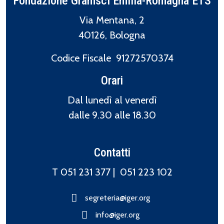
Fondazione Gramsci Emilia-Romagna ETS
Via Mentana, 2
40126, Bologna
Codice Fiscale 91272570374
Orari
Dal lunedì al venerdì
dalle 9.30 alle 18.30
Contatti
T 051 231 377 |
051 223 102
segreteria@iger.org
info@iger.org