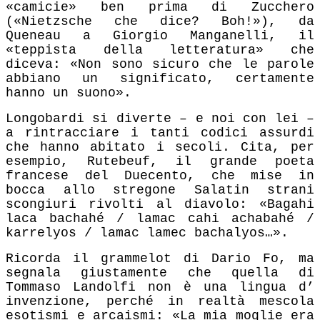
«camicie» ben prima di Zucchero
(«Nietzsche che dice? Boh!»), da
Queneau a Giorgio Manganelli, il
«teppista della letteratura» che
diceva: «Non sono sicuro che le parole
abbiano un significato, certamente
hanno un suono».
Longobardi si diverte – e noi con lei –
a rintracciare i tanti codici assurdi
che hanno abitato i secoli. Cita, per
esempio, Rutebeuf, il grande poeta
francese del Duecento, che mise in
bocca allo stregone Salatin strani
scongiuri rivolti al diavolo: «Bagahi
laca bachahé / lamac cahi achabahé /
karrelyos / lamac lamec bachalyos…».
Ricorda il grammelot di Dario Fo, ma
segnala giustamente che quella di
Tommaso Landolfi non è una lingua d’
invenzione, perché in realtà mescola
esotismi e arcaismi: «La mia moglie era