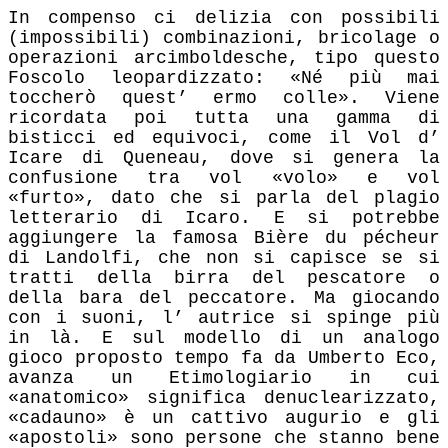
In compenso ci delizia con possibili
(impossibili) combinazioni, bricolage o
operazioni arcimboldesche, tipo questo
Foscolo leopardizzato: «Né più mai
toccherò quest’ ermo colle». Viene
ricordata poi tutta una gamma di
bisticci ed equivoci, come il Vol d’
Icare di Queneau, dove si genera la
confusione tra vol «volo» e vol
«furto», dato che si parla del plagio
letterario di Icaro. E si potrebbe
aggiungere la famosa Bière du pécheur
di Landolfi, che non si capisce se si
tratti della birra del pescatore o
della bara del peccatore. Ma giocando
con i suoni, l’ autrice si spinge più
in là. E sul modello di un analogo
gioco proposto tempo fa da Umberto Eco,
avanza un Etimologiario in cui
«anatomico» significa denuclearizzato,
«cadauno» è un cattivo augurio e gli
«apostoli» sono persone che stanno bene