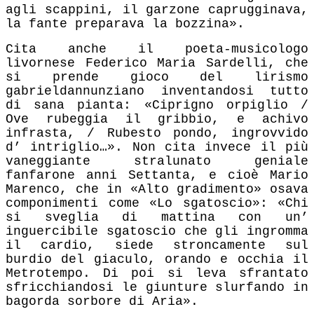
agli scappini, il garzone caprugginava,
la fante preparava la bozzina».
Cita anche il poeta-musicologo
livornese Federico Maria Sardelli, che
si prende gioco del lirismo
gabrieldannunziano inventandosi tutto
di sana pianta: «Ciprigno orpiglio /
Ove rubeggia il gribbio, e achivo
infrasta, / Rubesto pondo, ingrovvido
d’ intriglio…». Non cita invece il più
vaneggiante stralunato geniale
fanfarone anni Settanta, e cioè Mario
Marenco, che in «Alto gradimento» osava
componimenti come «Lo sgatoscio»: «Chi
si sveglia di mattina con un’
inguercibile sgatoscio che gli ingromma
il cardio, siede stroncamente sul
burdio del giaculo, orando e occhia il
Metrotempo. Di poi si leva sfrantato
sfricchiandosi le giunture slurfando in
bagorda sorbore di Aria».