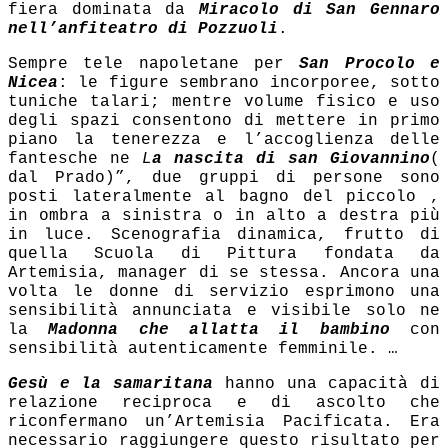
fiera dominata da
Miracolo di San Gennaro
nell’anfiteatro di Pozzuoli
.
Sempre tele napoletane per
San Procolo e
Nicea
: le figure sembrano incorporee, sotto
tuniche talari; mentre volume fisico e uso
degli spazi consentono di mettere in primo
piano la tenerezza e l’accoglienza delle
fantesche ne
L
a nascita di san Giovannino
(
dal Prado)”, due gruppi di persone sono
posti lateralmente al bagno del piccolo ,
in ombra a sinistra o in alto a destra più
in luce. Scenografia dinamica, frutto di
quella Scuola di Pittura fondata da
Artemisia, manager di se stessa. Ancora una
volta le donne di servizio esprimono una
sensibilità annunciata e visibile solo ne
la
Madonna che allatta il bambino
con
sensibilità autenticamente femminile. …
Gesù e la samaritana
hanno una capacità di
relazione reciproca e di ascolto che
riconfermano un’Artemisia Pacificata. Era
necessario raggiungere questo risultato per