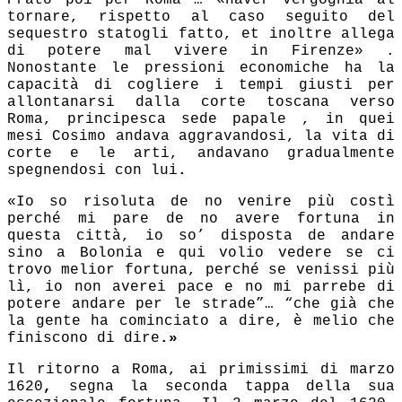
Prato poi per Roma … «haver vergognia al
tornare, rispetto al caso seguito del
sequestro statogli fatto, et inoltre allega
di potere mal vivere in Firenze» .
Nonostante le pressioni economiche ha la
capacità di cogliere i tempi giusti per
allontanarsi dalla corte toscana verso
Roma, principesca sede papale , in quei
mesi Cosimo andava aggravandosi, la vita di
corte e le arti, andavano gradualmente
spegnendosi con lui
.
«Io so risoluta de no venire più costì
perché mi pare de no avere fortuna in
questa città, io so’ disposta de andare
sino a Bolonia e qui volio vedere se ci
trovo melior fortuna, perché se venissi più
lì, io non averei pace e no mi parrebe di
potere andare per le strade”… “che già che
la gente ha cominciato a dire, è melio che
finiscono di dire
.»
Il ritorno a Roma, ai primissimi di marzo
1620
,
segna la seconda tappa della sua