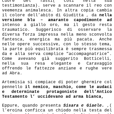
cuore del Tassi( così nella sua
testimonianza). serve a scannare il reo con
veemenza animalesca. In altra copia cambia
il colore dell’abito di Giuditta , da
nella
versione blu – amaranto capodimonte ad
intenso a giallo oro, ma il gesto resta
traumatico. Suggerisco di osservare la
diversa forza impressa nella meno sconvolta
fantesca, energica ma più pacata. Anche
nelle opere successive, con lo stesso tema,
la parte più equilibrata è sempre trasmessa
da e alla serva complice “accompagnatrice”.
Come avevano già suggerito Botticelli,
nella sua resa elegante e Caravaggio
offrendo le fattezze anziane e rughe vere
ad Abra.
Artemisia si compiace di poter ghermire col
pennello
il nemico, maschio, come le audaci
e determinate protagoniste dell’Antico
Testamento l’ uccidevano ad arma bianca,
Eppure, quando presenta
Sisara e Giaele.
,(
l’eroina conficca un chiodo nella testa del