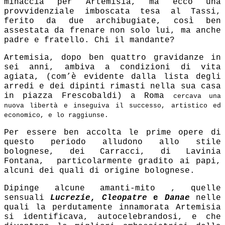
minaccia per Artemisia, ma ecco una
provvidenziale imboscata tesa al Tassi,
ferito da due archibugiate, così ben
assestata da frenare non solo lui, ma anche
padre e fratello. Chi il mandante?
Artemisia, dopo ben quattro gravidanze in
sei anni, ambiva a condizioni di vita
agiata, (com’è evidente dalla lista degli
arredi e dei dipinti rimasti nella sua casa
in piazza Frescobaldi) a Roma
cercava una
nuova libertà e inseguiva il successo, artistico ed
economico, e lo raggiunse.
Per essere ben accolta le prime opere di
questo periodo alludono allo stile
bolognese, dei Carracci, di Lavinia
Fontana, particolarmente gradito ai papi,
alcuni dei quali di origine bolognese.
Dipinge alcune amanti-mito , quelle
sensuali
Lucrezie
,
Cleopatre
e
Danae
nelle
quali la perdutamente innamorata Artemisia
si identificava, autocelebrandosi, e che