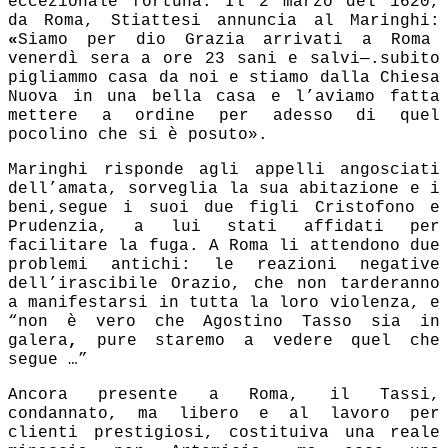
eccezionale fortuna. Il 2 marzo del 1620,
da Roma, Stiattesi annuncia al Maringhi:
«
Siamo per dio Grazia arrivati a Roma
venerdì sera a ore 23 sani e salvi—.subito
pigliammo casa da noi e stiamo dalla Chiesa
Nuova in una bella casa e l’aviamo fatta
mettere a ordine per adesso di quel
pocolino che si è posuto».
Maringhi risponde agli appelli angosciati
dell’amata, sorveglia la sua abitazione e i
beni,segue i suoi due figli Cristofono e
Prudenzia, a lui stati affidati per
facilitare la
fuga. A Roma li attendono due
problemi antichi: le reazioni negative
dell’irascibile Orazio, che non tarderanno
a manifestarsi in tutta la loro violenza, e
“non è vero che Agostino Tasso sia in
galera
,
pure staremo a vedere quel che
segue …”
Ancora presente a Roma, il Tassi,
condannato, ma libero e al lavoro per
clienti prestigiosi, costituiva una reale