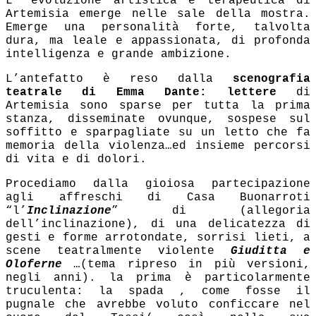
L’ evoluzione artistica e terapeutica di
Artemisia emerge nelle sale della mostra.
Emerge una personalità forte, talvolta
dura, ma leale e appassionata, di profonda
intelligenza e grande ambizione.
L’antefatto è reso dalla
scenografia
teatrale di Emma Dante: lettere
di
Artemisia sono sparse per tutta la prima
stanza, disseminate ovunque, sospese sul
soffitto e sparpagliate su un letto che fa
memoria della violenza…ed insieme percorsi
di vita e di dolori.
Procediamo dalla gioiosa partecipazione
agli affreschi di Casa Buonarroti
“l’
Inclinazione
” di (allegoria
dell’inclinazione), di una delicatezza di
gesti e forme arrotondate, sorrisi lieti, a
scene teatralmente violente
Giuditta e
Oloferne
…(tema ripreso in più versioni,
negli anni). la prima è particolarmente
truculenta: la spada , come fosse il
pugnale che avrebbe voluto conficcare nel