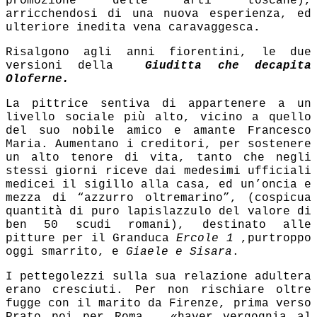
promozione delle arti toscane),
arricchendosi di una nuova esperienza, ed
ulteriore inedita vena caravaggesca
.
Risalgono agli anni fiorentini, le due
versioni della
Giuditta che decapita
Oloferne.
La pittrice sentiva di appartenere a un
livello sociale più alto, vicino a quello
del suo nobile amico e amante Francesco
Maria. Aumentano i creditori, per sostenere
un alto tenore di vita, tanto che negli
stessi giorni riceve dai medesimi ufficiali
medicei il sigillo alla casa, ed un’oncia e
mezza di “azzurro oltremarino”, (cospicua
quantità di puro lapislazzulo del valore di
ben 50 scudi romani), destinato alle
pitture per il Granduca
Ercole 1
,purtroppo
oggi smarrito, e
Giaele e Sisara
.
I pettegolezzi sulla sua relazione adultera
erano cresciuti. Per non rischiare oltre
fugge con il marito da Firenze, prima verso