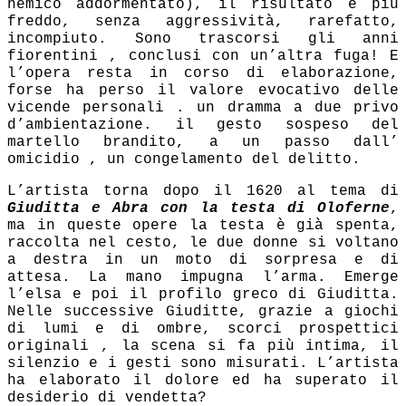
nemico addormentato), il risultato è più
freddo, senza aggressività, rarefatto,
incompiuto. Sono trascorsi gli anni
fiorentini , conclusi con un’altra fuga! E
l’opera resta in corso di elaborazione,
forse ha perso il valore evocativo delle
vicende personali . un dramma a due privo
d’ambientazione. il gesto sospeso del
martello brandito, a un passo dall’
omicidio
, un congelamento del delitto.
L’artista torna dopo il 1620 al tema di
Giuditta e Abra con la testa di Oloferne
,
ma in queste opere la testa è già spenta,
raccolta nel cesto, le due donne si voltano
a destra in un moto di sorpresa e di
attesa. La mano impugna l’arma. Emerge
l’elsa e poi il profilo greco di Giuditta.
Nelle successive Giuditte, grazie a giochi
di lumi e di ombre, scorci prospettici
originali , la scena si fa più intima, il
silenzio e i gesti sono misurati. L’artista
ha elaborato il dolore ed ha superato il
desiderio di vendetta?