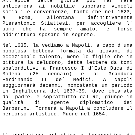
All’apice della gloria può far fare
anticamera ai nobili…e superare vincoli
sociali e convenienze, tanto che nel 1623,
a Roma, allontana definitivamente
Pierantonio Stiattesi, per accogliere l’
uomo che ha sempre amato, e forse
addirittura sposare in segreto.
Nel 1635, la vediamo a Napoli, a capo d’una
popolosa bottega formata da giovani di
eccezionale talento, meno le figlie che in
pittura la deludono, detta lettere da toni
sbalorditivi a Francesco I d’Este Duca di
Modena (25 gennaio) e al Granduca
Ferdinando II de’ Medici. A Napoli
soggiornerà decenni, nonostante un periodo
in Inghilterra del 1637-39, dove chiamata
dal padre, e soprattutto dal Re, giunge in
qualità di agente diplomatico dei
Barberini. Tornerà a Napoli a concludere il
percorso artistico. Muore nel 1654.