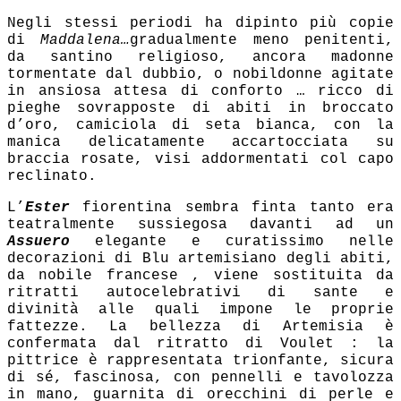
Negli stessi periodi ha dipinto più copie
di
Maddalena…
gradualmente meno penitenti,
da santino religioso, ancora madonne
tormentate dal dubbio, o nobildonne agitate
in ansiosa attesa di conforto … ricco di
pieghe sovrapposte di abiti in broccato
d’oro, camiciola di seta bianca, con la
manica delicatamente accartocciata su
braccia rosate, visi addormentati col capo
reclinato.
L’
Ester
fiorentina sembra finta tanto era
teatralmente sussiegosa davanti ad un
Assuero
elegante e curatissimo nelle
decorazioni di Blu artemisiano degli abiti,
da nobile francese , viene sostituita da
ritratti autocelebrativi di sante e
divinità alle quali impone le proprie
fattezze. La bellezza di Artemisia è
confermata dal ritratto di Voulet : la
pittrice è rappresentata trionfante, sicura
di sé, fascinosa, con pennelli e tavolozza
in mano, guarnita di orecchini di perle e