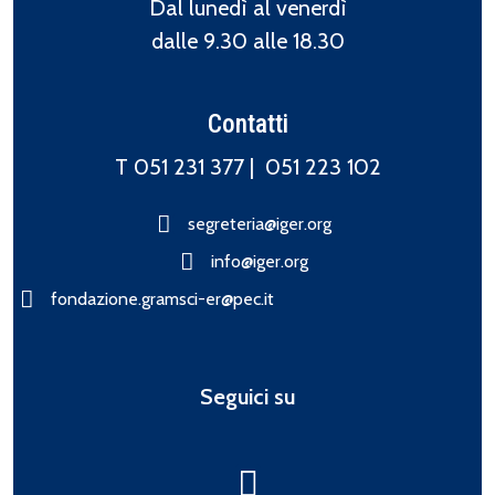
Dal lunedì al venerdì
dalle 9.30 alle 18.30
Contatti
T 051 231 377 |
051 223 102
segreteria@iger.org
info@iger.org
fondazione.gramsci-er@pec.it
Seguici su