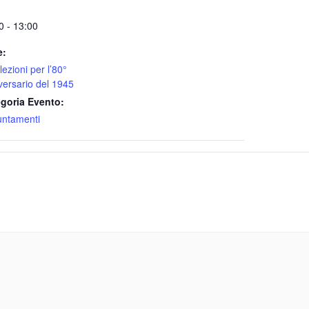
0 - 13:00
e:
lezioni per l’80°
versario del 1945
goria Evento:
ntamenti