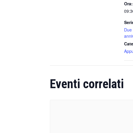
Ora:
09:3
Seri
Due 
anni
Cate
Appu
Eventi correlati