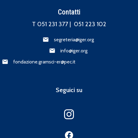
Contatti
T 051 231 377 |
051 223 102
segreteria@iger.org
info@iger.org
fondazione.gramsci-er@pec.it
Seguici su