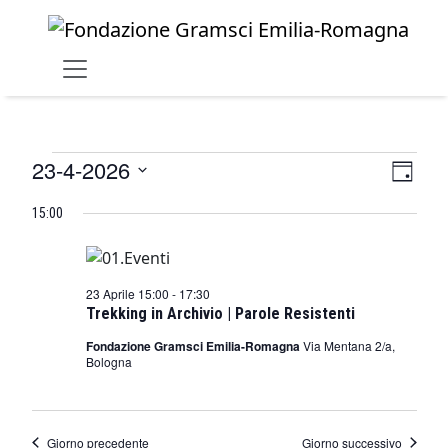
Skip to main content
Eventi
23-4-2026
Viste
Even
Giorno
Vist
Navig
Seleziona
for
15:00
la
Navi
23
data.
Aprile
23 Aprile 15:00
-
17:30
2026
Trekking in Archivio | Parole Resistenti
Fondazione Gramsci Emilia-Romagna
Via Mentana 2/a,
Bologna
Giorno precedente
Giorno successivo