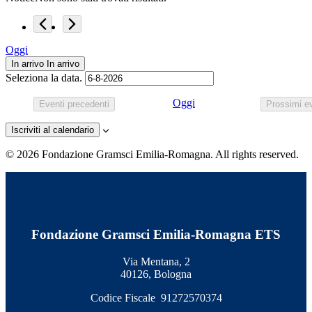
Oggi
In arrivo
In arrivo
Seleziona la data.
Oggi
Eventi
precedenti
Prossimi ev
Iscriviti al calendario
© 2026 Fondazione Gramsci Emilia-Romagna. All rights reserved.
Fondazione Gramsci Emilia-Romagna ETS
Via Mentana, 2
40126, Bologna
Codice Fiscale 91272570374