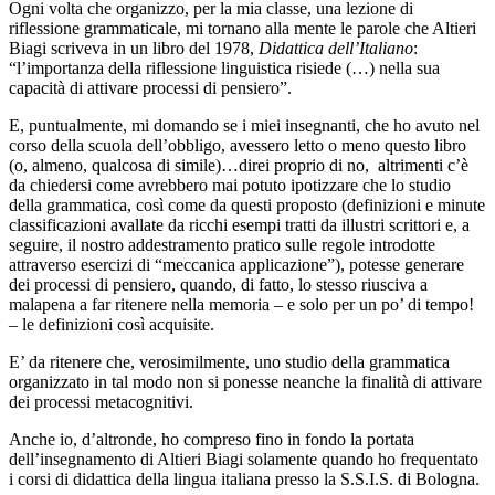
Ogni volta che organizzo, per la mia classe, una lezione di
riflessione grammaticale, mi tornano alla mente le parole che Altieri
Biagi scriveva in un libro del 1978,
Didattica dell’Italiano
:
“l’importanza della riflessione linguistica risiede (…) nella sua
capacità di attivare processi di pensiero”.
E, puntualmente, mi domando se i miei insegnanti, che ho avuto nel
corso della scuola dell’obbligo, avessero letto o meno questo libro
(o, almeno, qualcosa di simile)…direi proprio di no, altrimenti c’è
da chiedersi come avrebbero mai potuto ipotizzare che lo studio
della grammatica, così come da questi proposto (definizioni e minute
classificazioni avallate da ricchi esempi tratti da illustri scrittori e, a
seguire, il nostro addestramento pratico sulle regole introdotte
attraverso esercizi di “meccanica applicazione”), potesse generare
dei processi di pensiero, quando, di fatto, lo stesso riusciva a
malapena a far ritenere nella memoria – e solo per un po’ di tempo!
– le definizioni così acquisite.
E’ da ritenere che, verosimilmente, uno studio della grammatica
organizzato in tal modo non si ponesse neanche la finalità di attivare
dei processi metacognitivi.
Anche io, d’altronde, ho compreso fino in fondo la portata
dell’insegnamento di Altieri Biagi solamente quando ho frequentato
i corsi di didattica della lingua italiana presso la S.S.I.S. di Bologna.