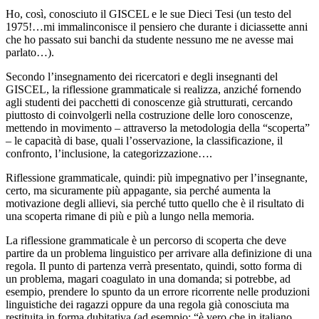
Ho, così, conosciuto il GISCEL e le sue Dieci Tesi (un testo del
1975!…mi immalinconisce il pensiero che durante i diciassette anni
che ho passato sui banchi da studente nessuno me ne avesse mai
parlato…).
Secondo l’insegnamento dei ricercatori e degli insegnanti del
GISCEL, la riflessione grammaticale si realizza, anziché fornendo
agli studenti dei pacchetti di conoscenze già strutturati, cercando
piuttosto di coinvolgerli nella costruzione delle loro conoscenze,
mettendo in movimento – attraverso la metodologia della “scoperta”
– le capacità di base, quali l’osservazione, la classificazione, il
confronto, l’inclusione, la categorizzazione….
Riflessione grammaticale, quindi: più impegnativo per l’insegnante,
certo, ma sicuramente più appagante, sia perché aumenta la
motivazione degli allievi, sia perché tutto quello che è il risultato di
una scoperta rimane di più e più a lungo nella memoria.
La riflessione grammaticale è un percorso di scoperta che deve
partire da un problema linguistico per arrivare alla definizione di una
regola. Il punto di partenza verrà presentato, quindi, sotto forma di
un problema, magari coagulato in una domanda; si potrebbe, ad
esempio, prendere lo spunto da un errore ricorrente nelle produzioni
linguistiche dei ragazzi oppure da una regola già conosciuta ma
restituita in forma dubitativa (ad esempio: “è vero che in italiano