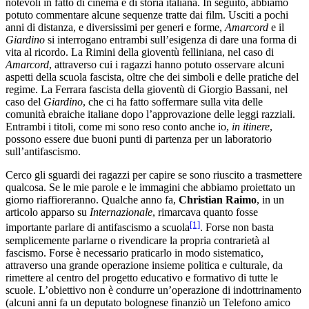
notevoli in fatto di cinema e di storia italiana. In seguito, abbiamo
potuto commentare alcune sequenze tratte dai film. Usciti a pochi
anni di distanza, e diversissimi per generi e forme,
Amarcord
e il
Giardino
si interrogano entrambi sull’esigenza di dare una forma di
vita al ricordo. La Rimini della gioventù felliniana, nel caso di
Amarcord
, attraverso cui i ragazzi hanno potuto osservare alcuni
aspetti della scuola fascista, oltre che dei simboli e delle pratiche del
regime. La Ferrara fascista della gioventù di Giorgio Bassani, nel
caso del
Giardino
, che ci ha fatto soffermare sulla vita delle
comunità ebraiche italiane dopo l’approvazione delle leggi razziali.
Entrambi i titoli, come mi sono reso conto anche io,
in itinere
,
possono essere due buoni punti di partenza per un laboratorio
sull’antifascismo.
Cerco gli sguardi dei ragazzi per capire se sono riuscito a trasmettere
qualcosa. Se le mie parole e le immagini che abbiamo proiettato un
giorno riaffioreranno. Qualche anno fa,
Christian Raimo
, in un
articolo apparso su
Internazionale
, rimarcava quanto fosse
[1]
importante parlare di antifascismo a scuola
. Forse non basta
semplicemente parlarne o rivendicare la propria contrarietà al
fascismo. Forse è necessario praticarlo in modo sistematico,
attraverso una grande operazione insieme politica e culturale, da
rimettere al centro del progetto educativo e formativo di tutte le
scuole. L’obiettivo non è condurre un’operazione di indottrinamento
(alcuni anni fa un deputato bolognese finanziò un Telefono amico