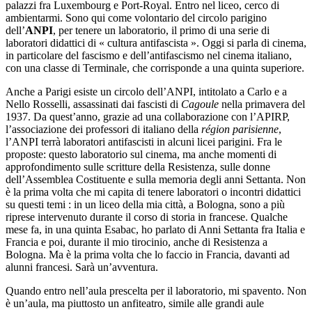
palazzi fra Luxembourg e Port-Royal. Entro nel liceo, cerco di
ambientarmi. Sono qui come volontario del circolo parigino
dell’
ANPI
, per tenere un laboratorio, il primo di una serie di
laboratori didattici di « cultura antifascista ». Oggi si parla di cinema,
in particolare del fascismo e dell’antifascismo nel cinema italiano,
con una classe di Terminale, che corrisponde a una quinta superiore.
Anche a Parigi esiste un circolo dell’ANPI, intitolato a Carlo e a
Nello Rosselli, assassinati dai fascisti di
Cagoule
nella primavera del
1937. Da quest’anno, grazie ad una collaborazione con l’APIRP,
l’associazione dei professori di italiano della
région parisienne
,
l’ANPI terrà laboratori antifascisti in alcuni licei parigini. Fra le
proposte: questo laboratorio sul cinema, ma anche momenti di
approfondimento sulle scritture della Resistenza, sulle donne
dell’Assemblea Costituente e sulla memoria degli anni Settanta. Non
è la prima volta che mi capita di tenere laboratori o incontri didattici
su questi temi : in un liceo della mia città, a Bologna, sono a più
riprese intervenuto durante il corso di storia in francese. Qualche
mese fa, in una quinta Esabac, ho parlato di Anni Settanta fra Italia e
Francia e poi, durante il mio tirocinio, anche di Resistenza a
Bologna. Ma è la prima volta che lo faccio in Francia, davanti ad
alunni francesi. Sarà un’avventura.
Quando entro nell’aula prescelta per il laboratorio, mi spavento. Non
è un’aula, ma piuttosto un anfiteatro, simile alle grandi aule