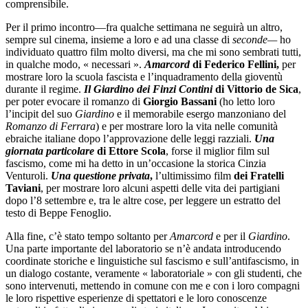
comprensibile.
Per il primo incontro—fra qualche settimana ne seguirà un altro,
sempre sul cinema, insieme a loro e ad una classe di
seconde—
ho
individuato quattro film molto diversi, ma che mi sono sembrati tutti,
in qualche modo, « necessari ».
Amarcord
di Federico Fellini,
per
mostrare loro la scuola fascista e l’inquadramento della gioventù
durante il regime.
Il Giardino dei Finzi Contini
di Vittorio de Sica
,
per poter evocare il romanzo di
Giorgio Bassani
(ho letto loro
l’incipit del suo
Giardino
e il memorabile esergo manzoniano del
Romanzo di Ferrara
) e per mostrare loro la vita nelle comunità
ebraiche italiane dopo l’approvazione delle leggi razziali.
Una
giornata particolare
di Ettore Scola
, forse il miglior film sul
fascismo, come mi ha detto in un’occasione la storica Cinzia
Venturoli.
Una questione privata
,
l’ultimissimo film
dei Fratelli
Taviani
, per mostrare loro alcuni aspetti delle vita dei partigiani
dopo l’8 settembre e, tra le altre cose, per leggere un estratto del
testo di Beppe Fenoglio.
Alla fine, c’è stato tempo soltanto per
Amarcord
e per il
Giardino
.
Una parte importante del laboratorio se n’è andata introducendo
coordinate storiche e linguistiche sul fascismo e sull’antifascismo, in
un dialogo costante, veramente « laboratoriale » con gli studenti, che
sono intervenuti, mettendo in comune con me e con i loro compagni
le loro rispettive esperienze di spettatori e le loro conoscenze