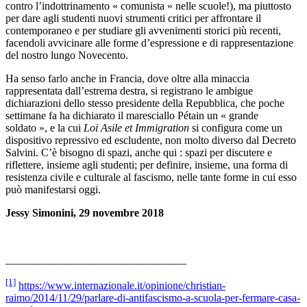
contro l’indottrinamento « comunista » nelle scuole!), ma piuttosto
per dare agli studenti nuovi strumenti critici per affrontare il
contemporaneo e per studiare gli avvenimenti storici più recenti,
facendoli avvicinare alle forme d’espressione e di rappresentazione
del nostro lungo Novecento.
Ha senso farlo anche in Francia, dove oltre alla minaccia
rappresentata dall’estrema destra, si registrano le ambigue
dichiarazioni dello stesso presidente della Repubblica, che poche
settimane fa ha dichiarato il maresciallo Pétain un « grande
soldato », e la cui
Loi Asile et Immigration
si configura come un
dispositivo repressivo ed escludente, non molto diverso dal Decreto
Salvini. C’è bisogno di spazi, anche qui : spazi per discutere e
riflettere, insieme agli studenti; per definire, insieme, una forma di
resistenza civile e culturale al fascismo, nelle tante forme in cui esso
può manifestarsi oggi.
Jessy Simonini, 29 novembre 2018
_________________________________
[1]
https://www.internazionale.it/opinione/christian-
raimo/2014/11/29/parlare-di-antifascismo-a-scuola-per-fermare-casa-