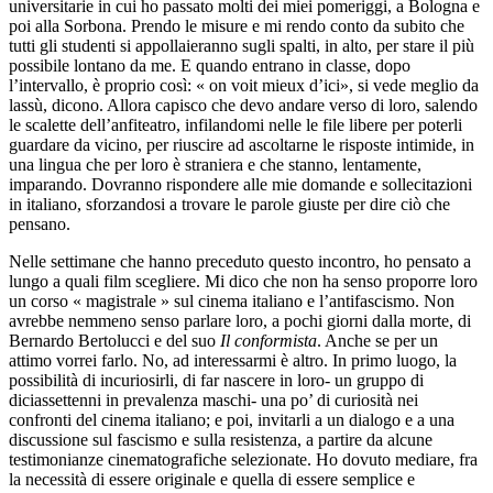
universitarie in cui ho passato molti dei miei pomeriggi, a Bologna e
poi alla Sorbona. Prendo le misure e mi rendo conto da subito che
tutti gli studenti si appollaieranno sugli spalti, in alto, per stare il più
possibile lontano da me. E quando entrano in classe, dopo
l’intervallo, è proprio così: « on voit mieux d’ici», si vede meglio da
lassù, dicono. Allora capisco che devo andare verso di loro, salendo
le scalette dell’anfiteatro, infilandomi nelle le file libere per poterli
guardare da vicino, per riuscire ad ascoltarne le risposte intimide, in
una lingua che per loro è straniera e che stanno, lentamente,
imparando. Dovranno rispondere alle mie domande e sollecitazioni
in italiano, sforzandosi a trovare le parole giuste per dire ciò che
pensano.
Nelle settimane che hanno preceduto questo incontro, ho pensato a
lungo a quali film scegliere. Mi dico che non ha senso proporre loro
un corso « magistrale » sul cinema italiano e l’antifascismo. Non
avrebbe nemmeno senso parlare loro, a pochi giorni dalla morte, di
Bernardo Bertolucci e del suo
Il conformista
. Anche se per un
attimo vorrei farlo. No, ad interessarmi è altro. In primo luogo, la
possibilità di incuriosirli, di far nascere in loro- un gruppo di
diciassettenni in prevalenza maschi- una po’ di curiosità nei
confronti del cinema italiano; e poi, invitarli a un dialogo e a una
discussione sul fascismo e sulla resistenza, a partire da alcune
testimonianze cinematografiche selezionate. Ho dovuto mediare, fra
la necessità di essere originale e quella di essere semplice e