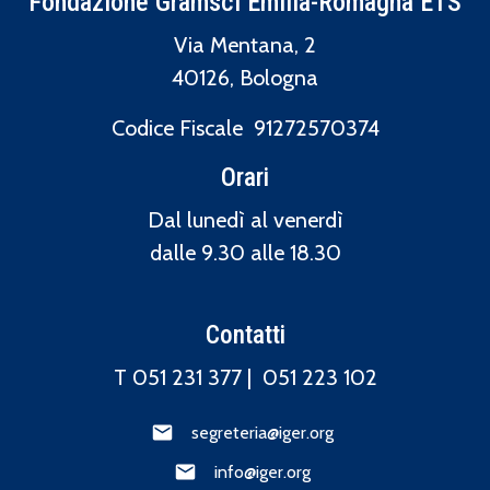
Fondazione Gramsci Emilia-Romagna ETS
Via Mentana, 2
40126, Bologna
Codice Fiscale 91272570374
Orari
Dal lunedì al venerdì
dalle 9.30 alle 18.30
Contatti
T 051 231 377 |
051 223 102
segreteria@iger.org
info@iger.org