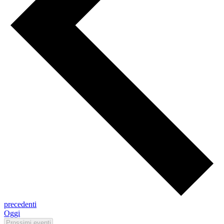
Eventi
precedenti
Oggi
Prossimi eventi