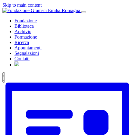
Skip to main content
Fondazione
Biblioteca
Archivio
Formazione
Ricerca
Appuntamenti
Segnalazioni
Contatti
Viste
Evento
Eventi
Lista
Viste
Navigazione
Navigazione