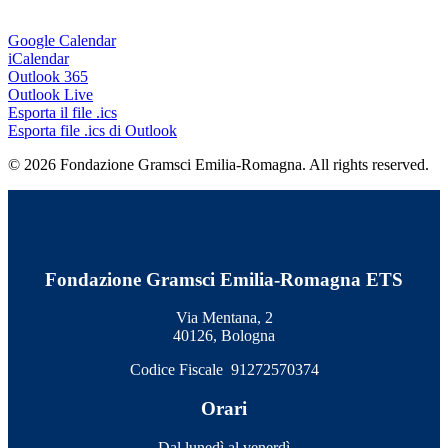
Google Calendar
iCalendar
Outlook 365
Outlook Live
Esporta il file .ics
Esporta file .ics di Outlook
© 2026 Fondazione Gramsci Emilia-Romagna. All rights reserved.
Fondazione Gramsci Emilia-Romagna ETS
Via Mentana, 2
40126, Bologna
Codice Fiscale 91272570374
Orari
Dal lunedì al venerdì