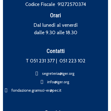
Codice Fiscale 91272570374
Orari
Dal lunedì al venerdì
dalle 9.30 alle 18.30
Contatti
T 051 231 377 |
051 223 102
segreteria@iger.org
info@iger.org
fondazione.gramsci-er@pec.it