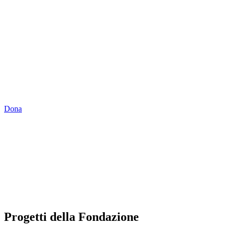
SOSTIENI LA
FONDAZIONE
Contribuisci alle nostre attività con una donazione libera
o con il 5x1000 in dichiarazione dei redditi.
Dona
Progetti della Fondazione