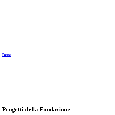
SOSTIENI LA
FONDAZIONE
Contribuisci alle nostre attività con una donazione libera
o con il 5x1000 in dichiarazione dei redditi.
Dona
Progetti della Fondazione