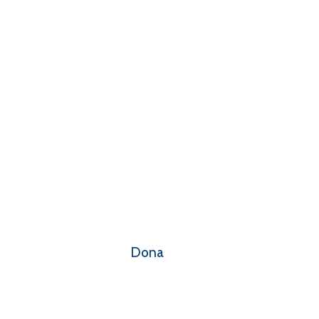
SOSTIENI LA
FONDAZIONE
Contribuisci alle nostre attività con una donazione libera
o con il 5x1000 in dichiarazione dei redditi.
Dona