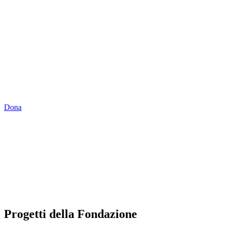
SOSTIENI LA
FONDAZIONE
Contribuisci alle nostre attività con una donazione libera
o con il 5x1000 in dichiarazione dei redditi.
Dona
Progetti della Fondazione