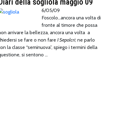
Diari della sogliola maggio 09
6/05/09
Foscolo…ancora una volta di
fronte al timore che possa
non arrivare la bellezza, ancora una volta a
chiedersi se fare o non fare
I Sepolcri
; ne parlo
con la classe “seminuova”, spiego i termini della
questione, si sentono …