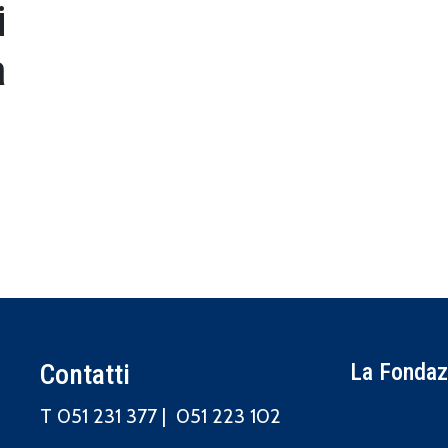
i
a
Contatti
La Fondazi
T 051 231 377 |
051 223 102