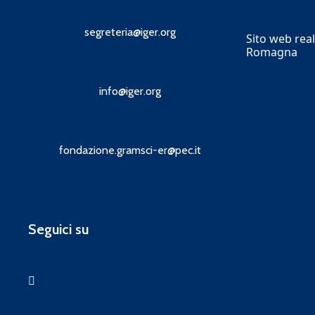
segreteria@iger.org
Sito web real
Romagna
info@iger.org
fondazione.gramsci-er@pec.it
Seguici su