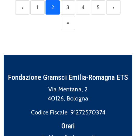
‹
1
2
3
4
5
›
»
Fondazione Gramsci Emilia-Romagna ETS
Via Mentana, 2
40126, Bologna
Codice Fiscale 91272570374
Orari