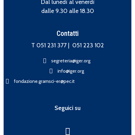
Dal lunedì al venerdì
dalle 9.30 alle 18.30
Contatti
T 051 231 377 |
051 223 102
segreteria@iger.org
info@iger.org
fondazione.gramsci-er@pec.it
Seguici su